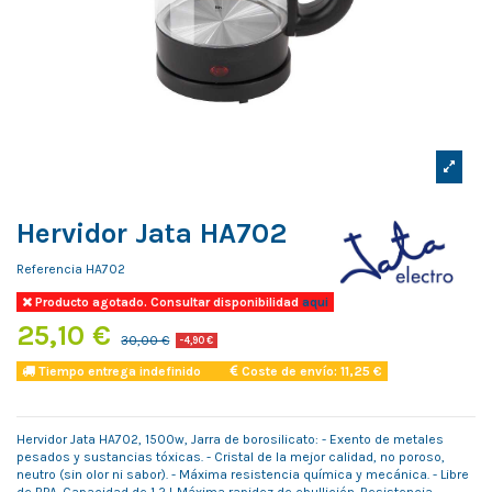
Hervidor Jata HA702
Referencia
HA702
Producto agotado. Consultar disponibilidad
aqui
25,10 €
30,00 €
-4,90 €
Tiempo entrega indefinido
Coste de envío: 11,25 €
Hervidor Jata HA702, 1500w, Jarra de borosilicato: - Exento de metales
pesados y sustancias tóxicas. - Cristal de la mejor calidad, no poroso,
neutro (sin olor ni sabor). - Máxima resistencia química y mecánica. - Libre
de BPA. Capacidad de 1,2 L.Máxima rapidez de ebullición. Resistencia