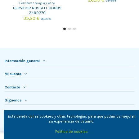
26,90 €
29,99 €
Hervidores de agua y leche
HERVIDOR RUSSELL HOBBS
2499270
35,20 €
36,99 €
Información general
Mi cuenta
Contacto
Síguenos
Newsletter
Esta tienda utiliza cookies y otras tecnologías para que podamos mejorar
su experiencia de usuario.
Política de cookies