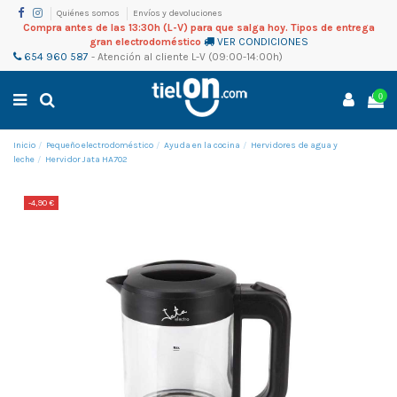
Quiénes somos
Envíos y devoluciones
Compra antes de las 13:30h (L-V) para que salga hoy. Tipos de entrega
gran electrodoméstico
VER CONDICIONES
654 960 587
-
Atención al cliente
L-V (09:00-14:00h)
0
Inicio
Pequeño electrodoméstico
Ayuda en la cocina
Hervidores de agua y
leche
Hervidor Jata HA702
-4,90 €