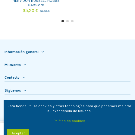
HERVIDOR RUSSELL HOBBS
2499270
35,20 €
36,99 €
Información general
Mi cuenta
Contacto
Síguenos
Newsletter
Esta tienda utiliza cookies y otras tecnologías para que podamos mejorar
su experiencia de usuario.
Política de cookies
Añadir al carrito
Aceptar