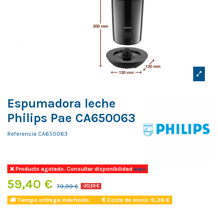
Espumadora leche
Philips Pae CA650063
Referencia
CA650063
Producto agotado. Consultar disponibilidad
aqui
59,40 €
79,99 €
-20,59 €
Tiempo entrega indefinido
Coste de envío: 9,26 €