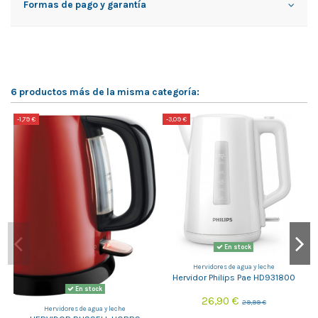
Formas de pago y garantía
6 productos más de la misma categoría:
-1,79 €
-3,09 €
-
En stock
Hervidores de agua y leche
Hervidor Philips Pae HD931800
En stock
26,90 €
29,99 €
Hervidores de agua y leche