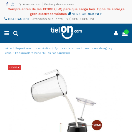
Quiénes somos
Envíos y devoluciones
Compra antes de las 13:30h (L-V) para que salga hoy. Tipos de entrega
gran electrodoméstico
VER CONDICIONES
654 960 587
-
Atención al cliente
L-V (09:00-14:00h)
0
Inicio
Pequeño electrodoméstico
Ayuda en la cocina
Hervidores de agua y
leche
Espumadora leche Philips Pae CA650063
-20,59 €