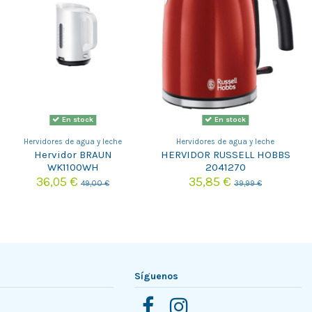
En stock
En stock
Hervidores de agua y leche
Hervidores de agua y leche
Hervidor BRAUN
HERVIDOR RUSSELL HOBBS
WK1100WH
2041270
36,05 €
35,85 €
49,00 €
39,99 €
Síguenos