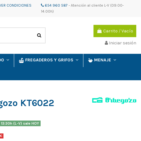
VER CONDICIONES
654 960 587
-
Atención al cliente
L-V (09:00-
14:00h)
Carrito
/
Vacío
Iniciar sesión
IDO
FREGADEROS Y GRIFOS
MENAJE
gozo KT6022
 13:30h (L-V) sale HOY
 €