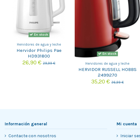
En stock
Hervidores de agua y leche
Hervidor Philips Pae
En stock
HD931800
26,90 €
29,99 €
Hervidores de agua y leche
HERVIDOR RUSSELL HOBBS
2499270
35,20 €
36,99 €
Información general
Mi cuenta
Contacte con nosotros
Iniciar se