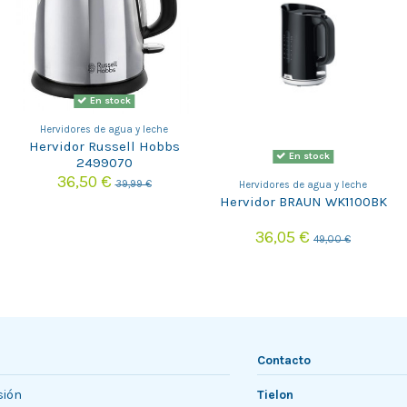
En stock
Hervidores de agua y leche
Hervidor Russell Hobbs
En stock
2499070
36,50 €
39,99 €
Hervidores de agua y leche
Hervidor BRAUN WK1100BK
36,05 €
49,00 €
Contacto
sión
Tielon