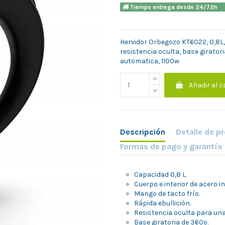
Tiempo entrega desde 24/7
Hervidor Orbegozo KT6022, 0,8L, 
resistencia oculta, base giratoria
automatica, 1100w
Añadir al c
Descripción
Detalle de p
Formas de pago y garantía
Capacidad 0,8 L.
Cuerpo e interior de acero in
Mango de tacto frío.
Rápida ebullición.
Resistencia oculta para una 
Base giratoria de 360º.