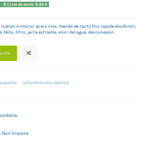
2h
Coste de envío: 9,26 €
cuerpo e interior acero inox, mando de tacto frio, rapida ebullicion,
 360º, filtro, jarra extraible, visor del agua, desconexion
arrito
roducto
Información envíos
oxidable.
fácil limpieza.