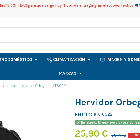
as 13:30h (L-V) para que salga hoy. Tipos de entrega gran electrodoméstico
CTRODOMÉSTICO
CLIMATIZACIÓN
IMAGEN Y SON
MARCAS
a y leche
Hervidor Orbegozo KT6022
Hervidor Orbe
Referencia
KT6022
En stock. Si compras antes de las
25,90 €
39,77 €
-13,87