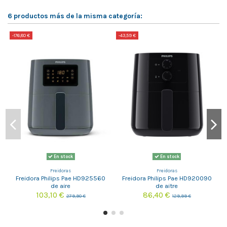
6 productos más de la misma categoría:
-176,80 €
-43,59 €
-
En stock
En stock
Freidoras
Freidoras
Freidora Philips Pae HD925560
Freidora Philips Pae HD920090
de aire
de aitre
103,10 €
86,40 €
279,90 €
129,99 €