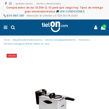
Quiénes somos
Envíos y devoluciones
Compra antes de las 13:30h (L-V) para que salga hoy. Tipos de entrega
gran electrodoméstico
VER CONDICIONES
654 960 587
-
Atención al cliente
L-V (09:00-14:00h)
0
Inicio
Pequeño electrodoméstico
Cocinar con pequeño electro
Freidoras
Freidora Orbegozo FDR45, 2000w, 4L, inox
-47,43 €