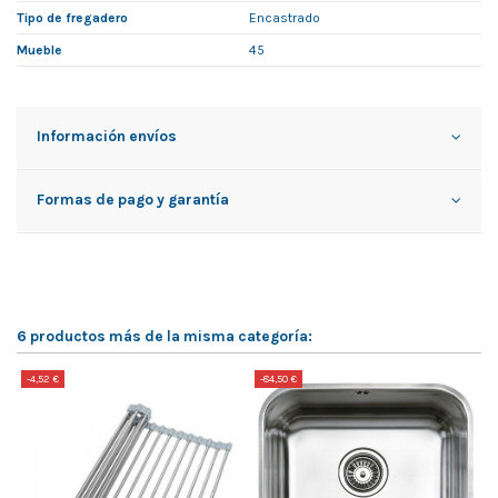
Tipo de fregadero
Encastrado
Mueble
45
Información envíos
Formas de pago y garantía
6 productos más de la misma categoría:
-4,52 €
-84,50 €
-