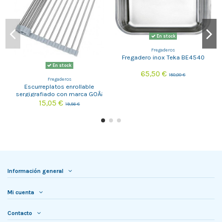
En stock
Fregaderos
Fregadero inox Teka BE4540
En stock
65,50 €
150,00 €
Fregaderos
Escurreplatos enrollable
sergigrafiado con marca GOÂ¡
15,05 €
19,56 €
Información general
Mi cuenta
Contacto