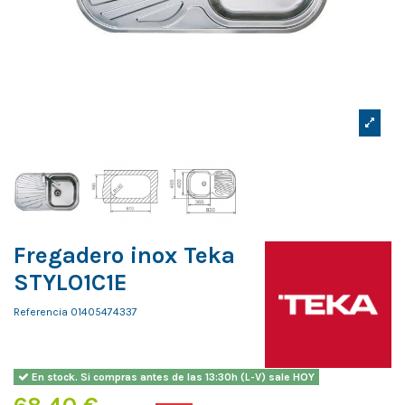
Fregadero inox Teka
STYLO1C1E
Referencia
01405474337
En stock. Si compras antes de las 13:30h (L-V) sale HOY
68,40 €