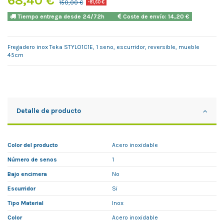
150,00 €
-81,60 €
Tiempo entrega desde 24/72h
Coste de envío: 14,20 €
Fregadero inox Teka STYLO1C1E, 1 seno, escurridor, reversible, mueble
45cm
Detalle de producto
Color del producto
Acero inoxidable
Número de senos
1
Bajo encimera
No
Escurridor
Si
Tipo Material
Inox
Color
Acero inoxidable