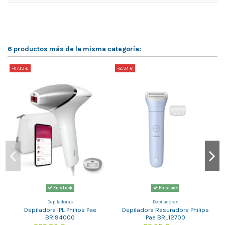
6 productos más de la misma categoría:
-117,19 €
-2,94 €
-
En stock
En stock
Depiladoras
Depiladoras
Depiladora IPL Philips Pae
Depiladora Rasuradora Philips
BRI94000
Pae BRL12700