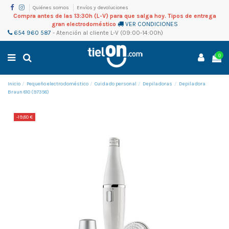
Quiénes somos
Envíos y devoluciones
Compra antes de las 13:30h (L-V) para que salga hoy. Tipos de entrega
gran electrodoméstico
VER CONDICIONES
654 960 587
-
Atención al cliente
L-V (09:00-14:00h)
0
Inicio
Pequeño electrodoméstico
Cuidado personal
Depiladoras
Depiladora
Braun 810 (97358)
-19,80 €