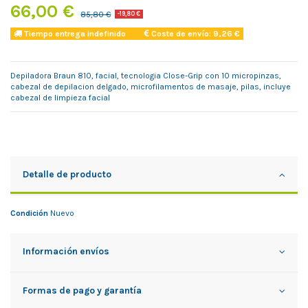
66,00 €
85,80 €
-19,80 €
Tiempo entrega indefinido
Coste de envío: 9,26 €
Depiladora Braun 810, facial, tecnologia Close-Grip con 10 micropinzas,
cabezal de depilacion delgado, microfilamentos de masaje, pilas, incluye
cabezal de limpieza facial
Detalle de producto
Condición
Nuevo
Información envíos
Formas de pago y garantía