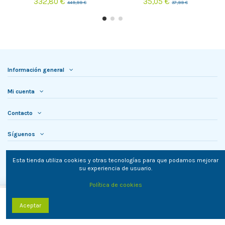
332,80 €
35,05 €
449,99 €
37,99 €
Información general
Mi cuenta
Contacto
Síguenos
Newsletter
Esta tienda utiliza cookies y otras tecnologías para que podamos mejorar
su experiencia de usuario.
Política de cookies
Añadir al carrito
Aceptar
TielON.com © 2023. Todos los derechos reservados