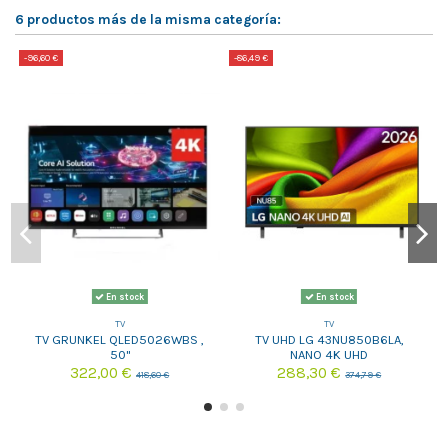
6 productos más de la misma categoría:
-96,60 €
-86,49 €
-
En stock
En stock
TV
TV
TV GRUNKEL QLED5026WBS ,
TV UHD LG 43NU850B6LA,
50"
NANO 4K UHD
322,00 €
288,30 €
418,60 €
374,79 €