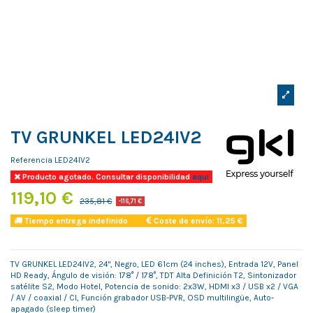
TV GRUNKEL LED24IV2
Referencia
LED24IV2
Producto agotado. Consultar disponibilidad
aqui
119,10 €
235,81 €
-116,71 €
Tiempo entrega indefinido
Coste de envío: 11,25 €
TV GRUNKEL LED24IV2, 24", Negro, LED 61cm (24 inches), Entrada 12V, Panel
HD Ready, Ángulo de visión: 178° / 178°, TDT Alta Definición T2, Sintonizador
satélite S2, Modo Hotel, Potencia de sonido: 2x3W, HDMI x3 / USB x2 / VGA
/ AV / coaxial / CI, Función grabador USB-PVR, OSD multilingüe, Auto-
apagado (sleep timer)