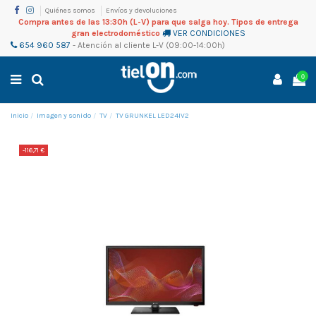
Quiénes somos
Envíos y devoluciones
Compra antes de las 13:30h (L-V) para que salga hoy. Tipos de entrega
gran electrodoméstico
VER CONDICIONES
654 960 587
-
Atención al cliente
L-V (09:00-14:00h)
0
Inicio
Imagen y sonido
TV
TV GRUNKEL LED24IV2
-116,71 €