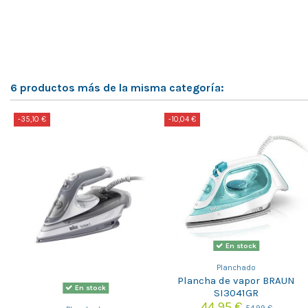
6 productos más de la misma categoría:
-35,10 €
-10,04 €
En stock
Planchado
Plancha de vapor BRAUN
En stock
SI3041GR
44,95 €