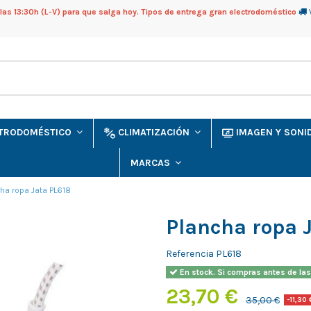
as 13:30h (L-V) para que salga hoy. Tipos de entrega gran electrodoméstico
CTRODOMÉSTICO
CLIMATIZACIÓN
IMAGEN Y SON
MARCAS
ha ropa Jata PL618
Plancha ropa 
Referencia
PL618
En stock. Si compras antes de las
23,70 €
35,00 €
-11,30 