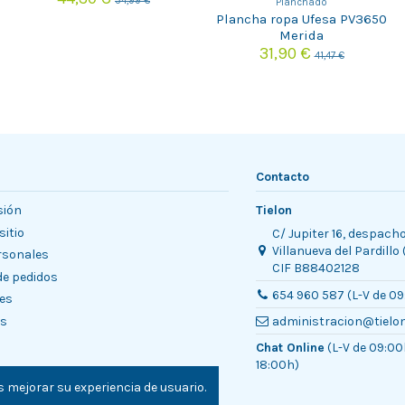
54,99 €
Planchado
Plancha ropa Ufesa PV3650
Merida
31,90 €
41,47 €
Contacto
sión
Tielon
sitio
C/ Jupiter 16, despach
Villanueva del Pardillo
rsonales
CIF B88402128
 de pedidos
654 960 587 (L-V de 09
es
es
administracion@tielo
Chat Online
(L-V de 09:00
18:00h)
 mejorar su experiencia de usuario.