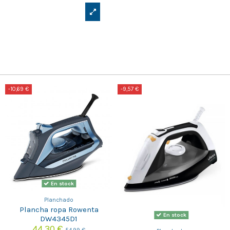
-10,69 €
-9,57 €
En stock
Planchado
Plancha ropa Rowenta
En stock
DW4345D1
44,30 €