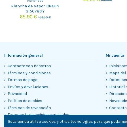
54,99 €
Planchado
Plancha de vapor BRAUN
SI5078GY
65,90 €
101,00 €
Información general
Mi cuenta
Contacte con nosotros
Iniciar se
Términos y condiciones
Mapa del 
Formas de pago
Datos pe
Envíos y devoluciones
Historial
Privacidad
Direccion
Política de cookies
Novedad
Términos de revocación
Contacto
Transporte de pedidos especiales
Esta tienda utiliza cookies y otras tecnologías para que podamos
Garantías