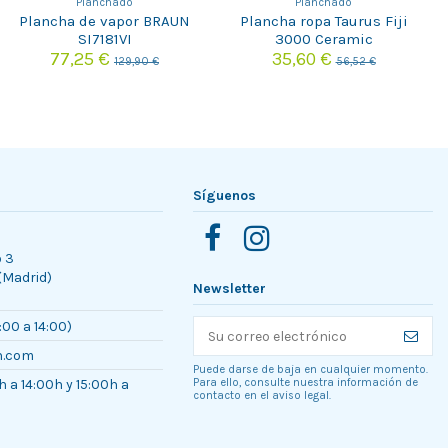
Planchado
Planchado
Plancha de vapor BRAUN
Plancha ropa Taurus Fiji
SI7181VI
3000 Ceramic
77,25 €
35,60 €
129,90 €
56,52 €
Síguenos
o 3
 (Madrid)
Newsletter
:00 a 14:00)
n.com
Puede darse de baja en cualquier momento.
h a 14:00h y 15:00h a
Para ello, consulte nuestra información de
contacto en el aviso legal.