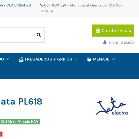
VER CONDICIONES
654 960 587
-
Atención al cliente
L-V (09:00-
14:00h)
Carrito
/
Vacío
Iniciar sesión
IDO
FREGADEROS Y GRIFOS
MENAJE
Jata PL618
 13:30h (L-V) sale HOY
€