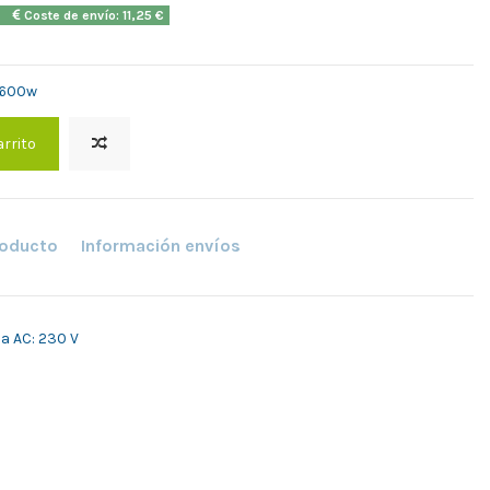
2h
Coste de envío: 11,25 €
 2600w
arrito
roducto
Información envíos
da AC: 230 V