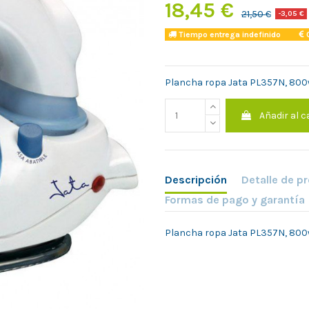
18,45 €
21,50 €
-3,05 €
Tiempo entrega indefinido
C
Plancha ropa Jata PL357N, 800w,
Añadir al c
Descripción
Detalle de p
Formas de pago y garantía
Plancha ropa Jata PL357N, 800w,