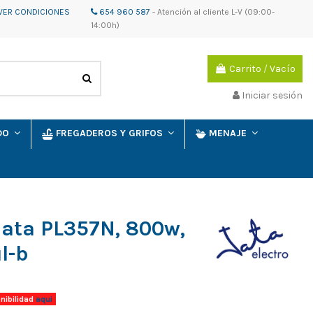
VER CONDICIONES
654 960 587
-
Atención al cliente
L-V (09:00-
14:00h)
Carrito
/
Vacío
Iniciar sesión
IDO
FREGADEROS Y GRIFOS
MENAJE
Jata PL357N, 800w,
l-b
nibilidad
aqui