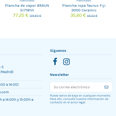
Planchado
Planchado
Plancha de vapor BRAUN
Plancha ropa Taurus Fiji
SI7181VI
3000 Ceramic
77,25 €
35,60 €
129,90 €
56,52 €
Síguenos
o 3
 (Madrid)
Newsletter
:00 a 14:00)
n.com
Puede darse de baja en cualquier momento.
h a 14:00h y 15:00h a
Para ello, consulte nuestra información de
contacto en el aviso legal.