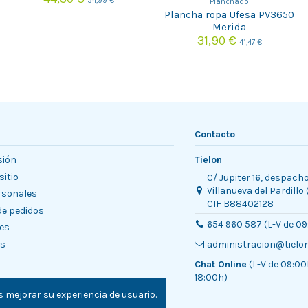
54,99 €
Planchado
Plancha ropa Ufesa PV3650
Merida
31,90 €
41,47 €
Contacto
sión
Tielon
sitio
C/ Jupiter 16, despach
Villanueva del Pardillo
rsonales
CIF B88402128
 de pedidos
654 960 587 (L-V de 09
es
es
administracion@tielo
Chat Online
(L-V de 09:00
18:00h)
 mejorar su experiencia de usuario.