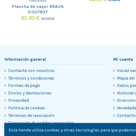
54,99 €
Planchado
Plancha de vapor BRAUN
SI5078GY
65,90 €
101,00 €
Información general
Mi cuenta
Contacte con nosotros
Iniciar se
Términos y condiciones
Mapa del 
Formas de pago
Datos pe
Envíos y devoluciones
Historial
Privacidad
Direccion
Política de cookies
Novedad
Términos de revocación
Contacto
Transporte de pedidos especiales
Esta tienda utiliza cookies y otras tecnologías para que podamos
Garantías