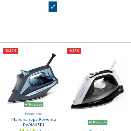
-10,69 €
-9,57 €
En stock
Planchado
Plancha ropa Rowenta
En stock
DW4345D1
44,30 €