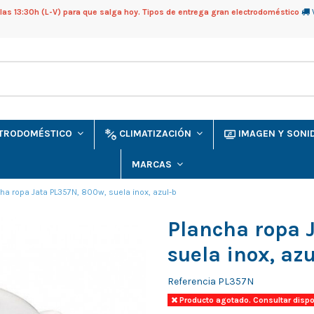
as 13:30h (L-V) para que salga hoy. Tipos de entrega gran electrodoméstico
CTRODOMÉSTICO
CLIMATIZACIÓN
IMAGEN Y SON
MARCAS
ha ropa Jata PL357N, 800w, suela inox, azul-b
Plancha ropa 
suela inox, azu
Referencia
PL357N
Producto agotado. Consultar dispo