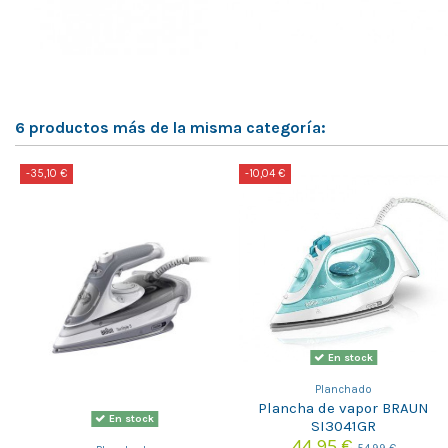
6 productos más de la misma categoría:
-35,10 €
-10,04 €
En stock
Planchado
Plancha de vapor BRAUN
En stock
SI3041GR
44,95 €