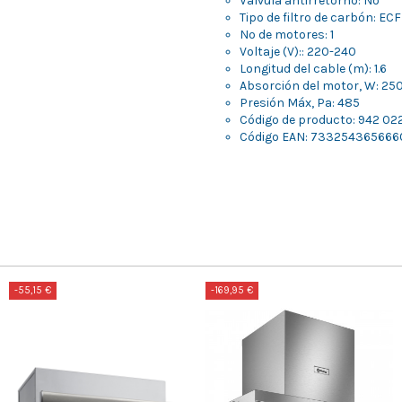
Válvula antirretorno: No
Tipo de filtro de carbón: EC
Nº de motores: 1
Voltaje (V):: 220-240
Longitud del cable (m): 1.6
Absorción del motor, W: 25
Presión Máx, Pa: 485
Código de producto: 942 022
Código EAN: 733254365666
-55,15 €
-169,95 €