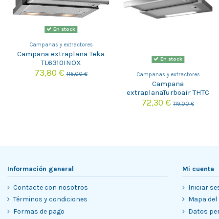
En stock
Campanas y extractores
Campana extraplana Teka
En stock
TL6310INOX
73,80 €
115,00 €
Campanas y extractores
Campana
extraplanaTurboair THTC
GRIX/A/60 (TÃ¡ctico)
72,30 €
119,00 €
Información general
Mi cuenta
Contacte con nosotros
Iniciar se
Términos y condiciones
Mapa del 
Formas de pago
Datos pe