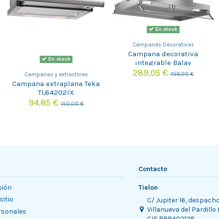
En stock
Campanas Decorativas
Campana decorativa
En stock
integrable Balay
3BD866MX
289,05 €
459,00 €
Campanas y extractores
Campana extraplana Teka
TL64202IX
94,85 €
150,00 €
Contacto
sión
Tielon
sitio
C/ Jupiter 16, despach
Villanueva del Pardillo
rsonales
CIF B88402128