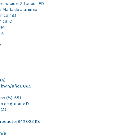
uminación: 2 Luces LED
de Malla de aluminio
ica: 18.1
mica: C
 44
 A
h
h
(A)
(kWh/año): 86.5
as (%): 65.1
ado de grasas: D
B(A)
roducto: 942 022 113
n/a