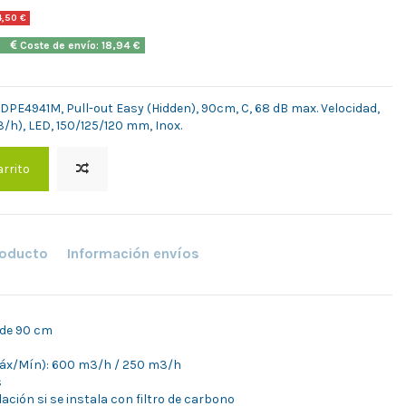
4,50 €
2h
Coste de envío: 18,94 €
PE4941M, Pull-out Easy (Hidden), 90cm, C, 68 dB max. Velocidad,
/h), LED, 150/125/120 mm, Inox.
arrito
roducto
Información envíos
 de 90 cm
Máx/Mín): 600 m3/h / 250 m3/h
s
lación si se instala con filtro de carbono