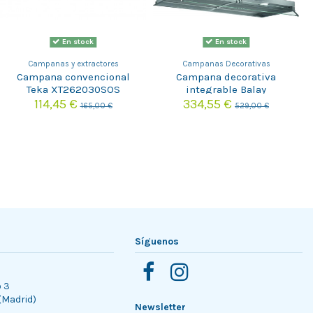
En stock
En stock
Campanas y extractores
Campanas Decorativas
Campana convencional
Campana decorativa
Teka XT262030SOS
integrable Balay
3BD896MX
114,45 €
334,55 €
165,00 €
529,00 €
Síguenos
o 3
 (Madrid)
Newsletter