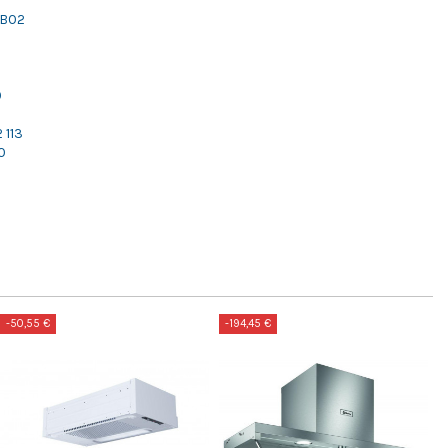
FB02
0
 113
0
-50,55 €
-194,45 €