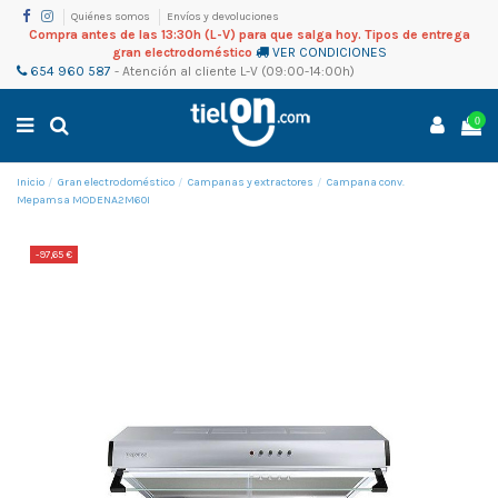
Quiénes somos
Envíos y devoluciones
Compra antes de las 13:30h (L-V) para que salga hoy. Tipos de entrega
gran electrodoméstico
VER CONDICIONES
654 960 587
-
Atención al cliente
L-V (09:00-14:00h)
0
Inicio
Gran electrodoméstico
Campanas y extractores
Campana conv.
Mepamsa MODENA2M60I
-97,65 €