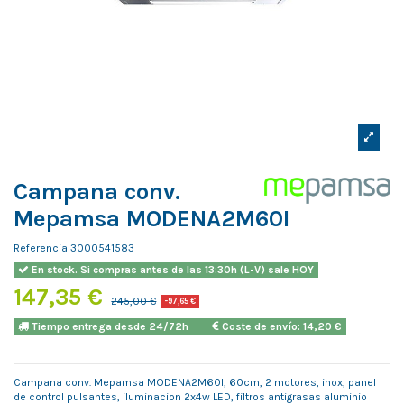
Campana conv.
Mepamsa MODENA2M60I
Referencia
3000541583
En stock. Si compras antes de las 13:30h (L-V) sale HOY
147,35 €
245,00 €
-97,65 €
Tiempo entrega desde 24/72h
Coste de envío: 14,20 €
Campana conv. Mepamsa MODENA2M60I, 60cm, 2 motores, inox, panel
de control pulsantes, iluminacion 2x4w LED, filtros antigrasas aluminio