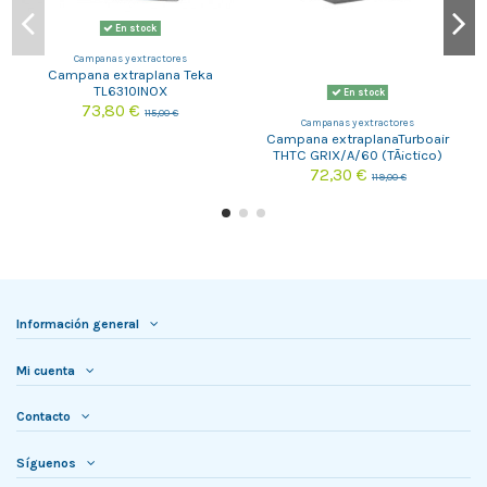
En stock
Campanas y extractores
Campana extraplana Teka
TL6310INOX
En stock
73,80 €
115,00 €
Campanas y extractores
Campana extraplanaTurboair
THTC GRIX/A/60 (TÃ¡ctico)
72,30 €
119,00 €
Información general
Mi cuenta
Contacto
Síguenos