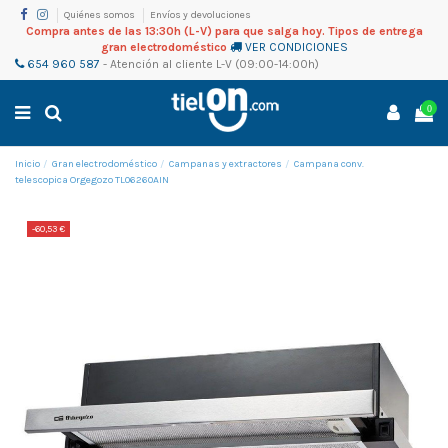
Quiénes somos
Envíos y devoluciones
Compra antes de las 13:30h (L-V) para que salga hoy. Tipos de entrega
gran electrodoméstico
VER CONDICIONES
654 960 587
-
Atención al cliente
L-V (09:00-14:00h)
0
Inicio
Gran electrodoméstico
Campanas y extractores
Campana conv.
telescopica Orgegozo TL06260AIN
-60,53 €