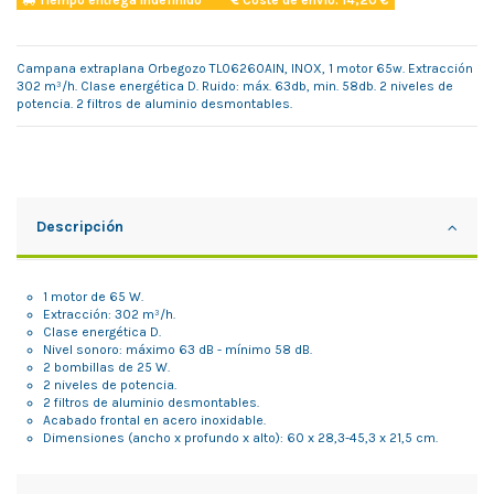
Tiempo entrega indefinido
Coste de envío: 14,20 €
Campana extraplana Orbegozo TL06260AIN, INOX, 1 motor 65w. Extracción
302 m³/h. Clase energética D. Ruido: máx. 63db, min. 58db. 2 niveles de
potencia. 2 filtros de aluminio desmontables.
Descripción
1 motor de 65 W.
Extracción: 302 m³/h.
Clase energética D.
Nivel sonoro: máximo 63 dB - mínimo 58 dB.
2 bombillas de 25 W.
2 niveles de potencia.
2 filtros de aluminio desmontables.
Acabado frontal en acero inoxidable.
Dimensiones (ancho x profundo x alto): 60 x 28,3-45,3 x 21,5 cm.