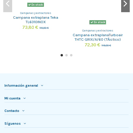
En stock
Campanas y extractores
Campana extraplana Teka
TL6310INOX
En stock
73,80 €
115,00 €
Campanas y extractores
Campana extraplanaTurboair
THTC GRIX/A/60 (TÃ¡ctico)
72,30 €
119,00 €
Información general
Mi cuenta
Contacto
Síguenos