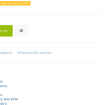
oste de envío: 9,26 €
arrito
roducto
Información envíos
o.
anco.
m.
n): 900 RPM.
40 V.