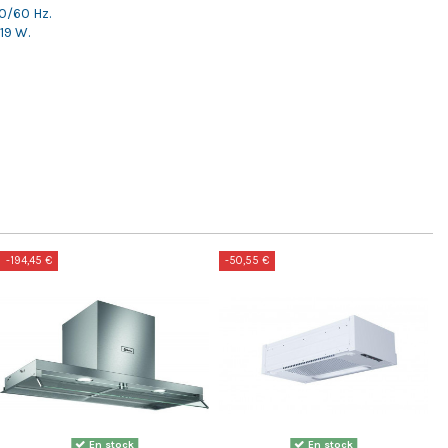
0/60 Hz.
19 W.
-194,45 €
-50,55 €
En stock
En stock