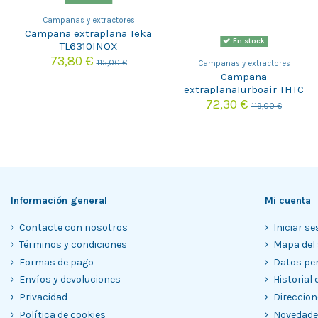
Campanas y extractores
Campana extraplana Teka
En stock
TL6310INOX
73,80 €
115,00 €
Campanas y extractores
Campana
extraplanaTurboair THTC
GRIX/A/60 (TÃ¡ctico)
72,30 €
119,00 €
Información general
Mi cuenta
Contacte con nosotros
Iniciar se
Términos y condiciones
Mapa del 
Formas de pago
Datos pe
Envíos y devoluciones
Historial
Privacidad
Direccion
Política de cookies
Novedad