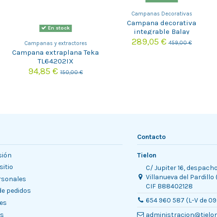
Campanas Decorativas
Campana decorativa
En stock
integrable Balay
3BD866MX
289,05 €
459,00 €
Campanas y extractores
Campana extraplana Teka
TL64202IX
94,85 €
150,00 €
Contacto
sión
Tielon
sitio
C/ Jupiter 16, despach
Villanueva del Pardillo
rsonales
CIF B88402128
 de pedidos
654 960 587 (L-V de 09
es
es
administracion@tielo