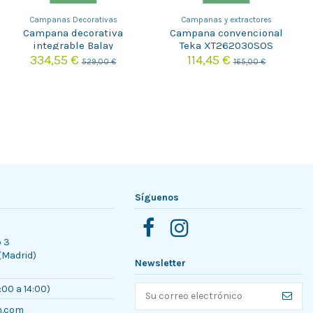
Campanas Decorativas
Campanas y extractores
Campana decorativa
Campana convencional
integrable Balay
Teka XT262030SOS
3BD896MX
334,55 €
114,45 €
529,00 €
165,00 €
Síguenos
o 3
 (Madrid)
Newsletter
:00 a 14:00)
n.com