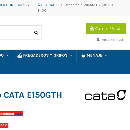
VER CONDICIONES
654 960 587
-
Atención al cliente
L-V (09:00-
14:00h)
Carrito
/
Vacío
Iniciar sesión
IDO
FREGADEROS Y GRIFOS
MENAJE
o CATA E150GTH
nibilidad
aqui
,20 €