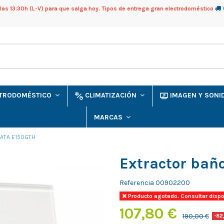
as 13:30h (L-V) para que salga hoy. Tipos de entrega gran electrodoméstico
CTRODOMÉSTICO
CLIMATIZACIÓN
IMAGEN Y SON
MARCAS
CATA E150GTH
Extractor bañ
Referencia
00902200
Producto agotado. Consultar dispo
107,80 €
190,00 €
-82