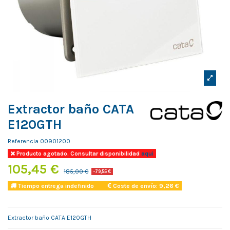
Extractor baño CATA
E120GTH
Referencia
00901200
Producto agotado. Consultar disponibilidad
aqui
105,45 €
185,00 €
-79,55 €
Tiempo entrega indefinido
Coste de envío: 9,26 €
Extractor baño CATA E120GTH