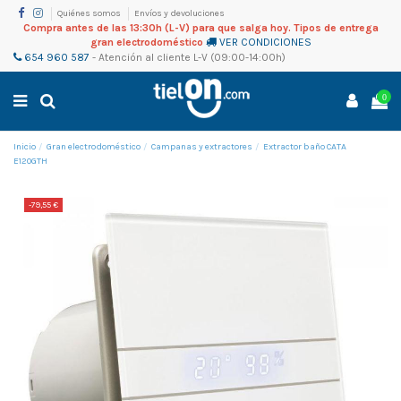
Quiénes somos
Envíos y devoluciones
Compra antes de las 13:30h (L-V) para que salga hoy. Tipos de entrega
gran electrodoméstico
VER CONDICIONES
654 960 587
-
Atención al cliente
L-V (09:00-14:00h)
0
Inicio
Gran electrodoméstico
Campanas y extractores
Extractor baño CATA
E120GTH
-79,55 €