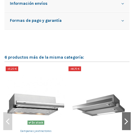
Información envíos
Formas de pago y garantía
6 productos más de la misma categoría:
-41,20 €
-46,70 €
-
En stock
Campanas y extractores