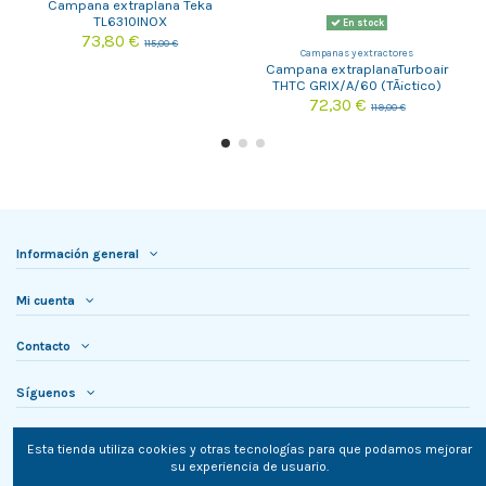
Campana extraplana Teka
TL6310INOX
En stock
73,80 €
115,00 €
Campanas y extractores
Campana extraplanaTurboair
THTC GRIX/A/60 (TÃ¡ctico)
72,30 €
119,00 €
Información general
Mi cuenta
Contacto
Síguenos
Newsletter
Esta tienda utiliza cookies y otras tecnologías para que podamos mejorar
su experiencia de usuario.