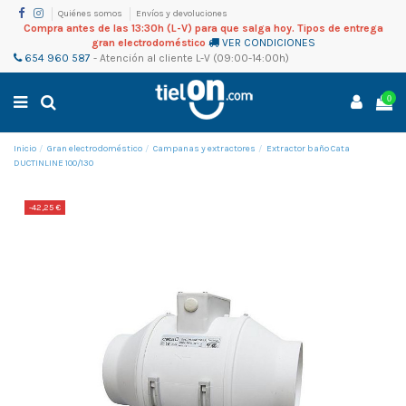
Quiénes somos
Envíos y devoluciones
Compra antes de las 13:30h (L-V) para que salga hoy. Tipos de entrega
gran electrodoméstico
VER CONDICIONES
654 960 587
-
Atención al cliente
L-V (09:00-14:00h)
0
Inicio
Gran electrodoméstico
Campanas y extractores
Extractor baño Cata
DUCTINLINE 100/130
-42,25 €