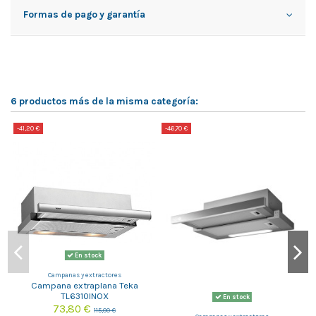
Formas de pago y garantía
6 productos más de la misma categoría:
-41,20 €
-46,70 €
-
En stock
Campanas y extractores
Campana extraplana Teka
TL6310INOX
En stock
73,80 €
115,00 €