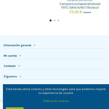
Campanas y extractores
Campana extraplanaTurboair
THTC GRIX/A/60 (TÃ¡ctico)
72,30 €
119,00 €
Información general
Mi cuenta
Contacto
Síguenos
Newsletter
Esta tienda utiliza cookies y otras tecnologías para que podamos mejorar
su experiencia de usuario.
Política de cookies