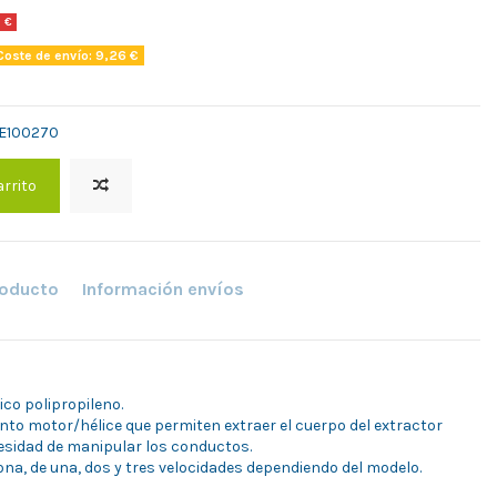
 €
oste de envío: 9,26 €
NE100270
arrito
roducto
Información envíos
ico polipropileno.
unto motor/hélice que permiten extraer el cuerpo del extractor
ecesidad de manipular los conductos.
na, de una, dos y tres velocidades dependiendo del modelo.