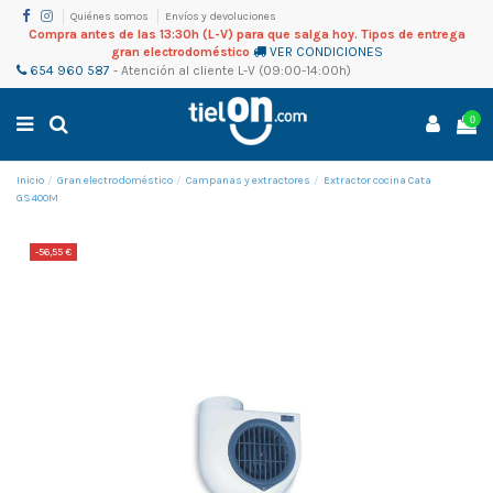
Quiénes somos
Envíos y devoluciones
Compra antes de las 13:30h (L-V) para que salga hoy. Tipos de entrega
gran electrodoméstico
VER CONDICIONES
654 960 587
-
Atención al cliente
L-V (09:00-14:00h)
0
Inicio
Gran electrodoméstico
Campanas y extractores
Extractor cocina Cata
GS400M
-56,55 €