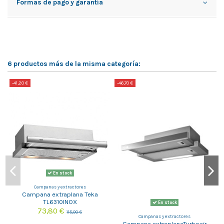
Formas de pago y garantía
6 productos más de la misma categoría:
-41,20 €
-46,70 €
-
En stock
Campanas y extractores
Campana extraplana Teka
TL6310INOX
En stock
73,80 €
115,00 €
Campanas y extractores
Campana extraplanaTurboair