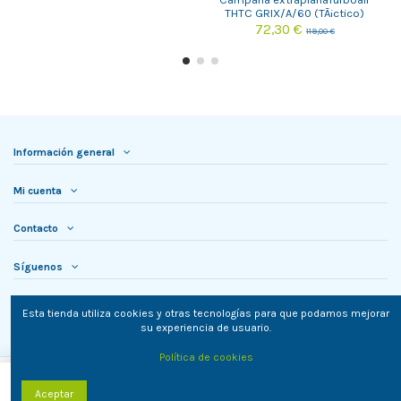
THTC GRIX/A/60 (TÃ¡ctico)
72,30 €
119,00 €
Información general
Mi cuenta
Contacto
Síguenos
Newsletter
Esta tienda utiliza cookies y otras tecnologías para que podamos mejorar
su experiencia de usuario.
Política de cookies
Añadir al carrito
Aceptar