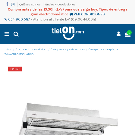
Quiénes somos
Envíos y devoluciones
Compra antes de las 13:30h (L-V) para que salga hoy. Tipos de entrega
gran electrodoméstico
VER CONDICIONES
654 960 587
-
Atención al cliente
L-V (09:00-14:00h)
0
Inicio
Gran electrodoméstico
Campanas y extractores
Campana extraplana
Teka CNL6415BLANCO
-62,95 €