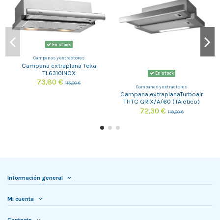
En stock
Campanas y extractores
Campana extraplana Teka
TL6310INOX
En stock
73,80 €
115,00 €
Campanas y extractores
Campana extraplanaTurboair
THTC GRIX/A/60 (TÃ¡ctico)
72,30 €
119,00 €
Información general
Mi cuenta
Contacto