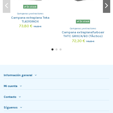
En stock
Campanas y extractores
Campana extraplana Teka
TL6310INOX
En stock
73,80 €
115,00 €
Campanas y extractores
Campana extraplanaTurboair
THTC GRIX/A/60 (TÃ¡ctico)
72,30 €
119,00 €
Información general
Mi cuenta
Contacto
Síguenos