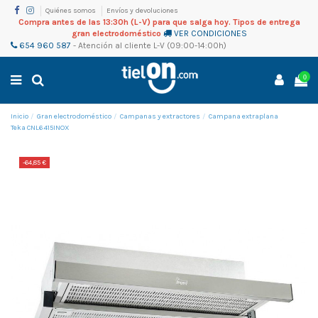
Quiénes somos
Envíos y devoluciones
Compra antes de las 13:30h (L-V) para que salga hoy. Tipos de entrega
gran electrodoméstico
VER CONDICIONES
654 960 587
-
Atención al cliente
L-V (09:00-14:00h)
0
Inicio
Gran electrodoméstico
Campanas y extractores
Campana extraplana
Teka CNL6415INOX
-64,85 €