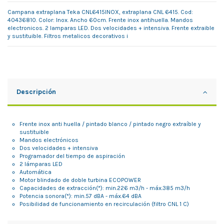
Campana extraplana Teka CNL6415INOX, extraplana CNL 6415. Cod:
40436810. Color: Inox. Ancho 60cm. Frente inox antihuella. Mandos
electronicos. 2 lamparas LED. Dos velocidades + intensiva. Frente extraible
y sustituible. Filtros metalicos decorativos i
Descripción
Frente inox anti huella / pintado blanco / pintado negro extraíble y
sustituible
Mandos electrónicos
Dos velocidades + intensiva
Programador del tiempo de aspiración
2 lámparas LED
Automática
Motor blindado de doble turbina ECOPOWER
Capacidades de extracción(*): min.226 m3/h - máx.385 m3/h
Potencia sonora(*): min.57 dBA - máx.64 dBA
Posibilidad de funcionamiento en recirculación (filtro CNL 1 C)