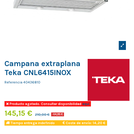
Campana extraplana
Teka CNL6415INOX
Referencia
40436810
Producto agotado. Consultar disponibilidad
aqui
145,15 €
210,00 €
-64,85 €
Tiempo entrega indefinido
Coste de envío: 14,20 €