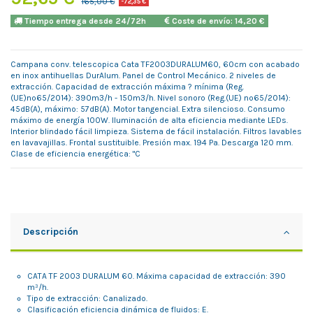
165,00 €
-72,35 €
Tiempo entrega desde 24/72h
Coste de envío: 14,20 €
Campana conv. telescopica Cata TF2003DURALUM60, 60cm con acabado
en inox antihuellas DurAlum. Panel de Control Mecánico. 2 niveles de
extracción. Capacidad de extracción máxima ? mínima (Reg.
(UE)nº65/2014): 390m3/h - 150m3/h. Nivel sonoro (Reg.(UE) nº65/2014):
45dB(A), máximo: 57dB(A). Motor tangencial. Extra silencioso. Consumo
máximo de energía 100W. Iluminación de alta eficiencia mediante LEDs.
Interior blindado fácil limpieza. Sistema de fácil instalación. Filtros lavables
en lavavajillas. Frontal sustituible. Presión max. 194 Pa. Descarga 120 mm.
Clase de eficiencia energética: "C
Descripción
CATA TF 2003 DURALUM 60. Máxima capacidad de extracción: 390
m³/h.
Tipo de extracción: Canalizado.
Clasificación eficiencia dinámica de fluidos: E.