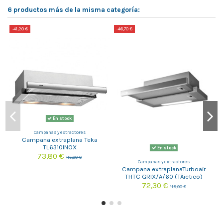
6 productos más de la misma categoría:
-41,20 €
-46,70 €
-
En stock
Campanas y extractores
Campana extraplana Teka
TL6310INOX
En stock
73,80 €
115,00 €
Campanas y extractores
Campana extraplanaTurboair
THTC GRIX/A/60 (TÃ¡ctico)
72,30 €
119,00 €