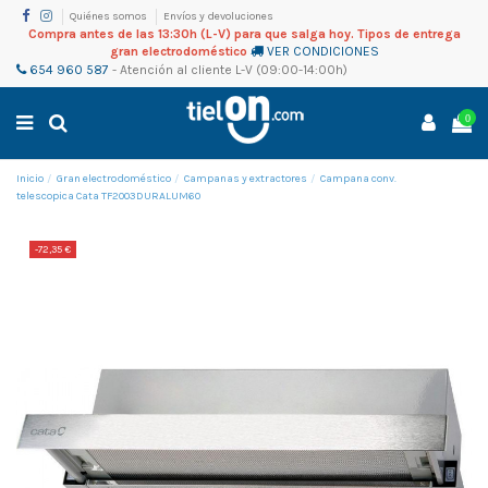
Quiénes somos
Envíos y devoluciones
Compra antes de las 13:30h (L-V) para que salga hoy. Tipos de entrega
gran electrodoméstico
VER CONDICIONES
654 960 587
-
Atención al cliente
L-V (09:00-14:00h)
0
Inicio
Gran electrodoméstico
Campanas y extractores
Campana conv.
telescopica Cata TF2003DURALUM60
-72,35 €