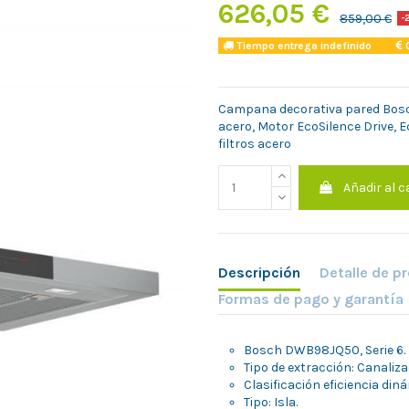
626,05 €
859,00 €
-
Tiempo entrega indefinido
C
Campana decorativa pared Bosc
acero, Motor EcoSilence Drive, E
filtros acero
Añadir al c
Descripción
Detalle de p
Formas de pago y garantía
Bosch DWB98JQ50, Serie 6. 
Tipo de extracción: Canaliz
Clasificación eficiencia diná
Tipo: Isla.