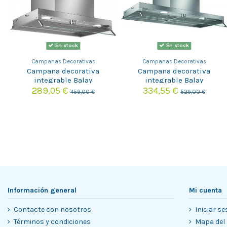
En stock
En stock
Campanas Decorativas
Campanas Decorativas
Campana decorativa
Campana decorativa
integrable Balay
integrable Balay
3BD866MX
3BD896MX
289,05 €
334,55 €
459,00 €
529,00 €
Información general
Mi cuenta
Contacte con nosotros
Iniciar se
Términos y condiciones
Mapa del 