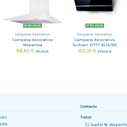
En stock
En stock
Campanas Decorativas
Campanas Decorativas
Campana decorativa
Campana decorativa
Mepamsa
Turboair KITTY BL/A/90
PIRAMIDEPLUS60BLANCA
88,80 €
163,00 €
165,00 €
329,00 €
Contacto
sión
Tielon
sitio
C/ Jupiter 16, despach