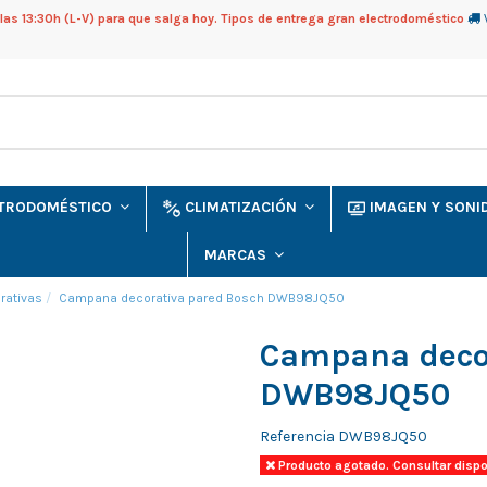
as 13:30h (L-V) para que salga hoy. Tipos de entrega gran electrodoméstico
CTRODOMÉSTICO
CLIMATIZACIÓN
IMAGEN Y SON
MARCAS
ativas
Campana decorativa pared Bosch DWB98JQ50
Campana deco
DWB98JQ50
Referencia
DWB98JQ50
Producto agotado. Consultar dispo