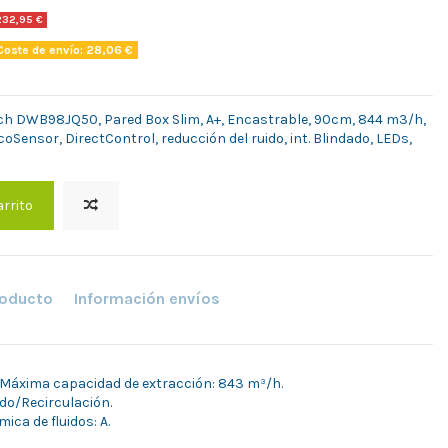
232,95 €
oste de envío: 28,06 €
h DWB98JQ50, Pared Box Slim, A+, Encastrable, 90cm, 844 m3/h,
coSensor, DirectControl, reducción del ruido, int. Blindado, LEDs,
arrito
roducto
Información envíos
Máxima capacidad de extracción: 843 m³/h.
ado/Recirculación.
mica de fluidos: A.