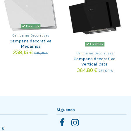
En stock
Campanas Decorativas
Campana decorativa
En stock
Mepamsa
LUNAPLUS90BLANCA
258,15 €
486,00 €
Campanas Decorativas
Campana decorativa
vertical Cata
THALASSAPRO900GBK
364,80 €
759,00 €
Síguenos
o 3