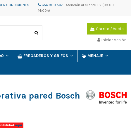
VER CONDICIONES
654 960 587
-
Atención al cliente
L-V (09:00-
14:00h)
Carrito
/
Vacío
Iniciar sesión
IDO
FREGADEROS Y GRIFOS
MENAJE
rativa pared Bosch
nibilidad
aqui