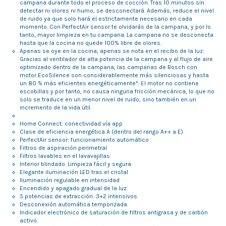
campana durante todo el proceso de cocción. Tras 10 minutos sin
detectar ni olores ni humo, se desconectará. Además, reduce el nivel
de ruido ya que solo hará el estrictamente necesario en cada
momento. Con PerfectAir sensor te olvidarás de la campana, y por lo
tanto, mayor limpieza en tu campana. La campana no se desconecta
hasta que la cocina no quede 100% libre de olores.
Apenas se oye en la cocina, apenas se nota en el recibo de la luz:
Gracias al ventilador de alta potencia de la campana y al flujo de aire
optimizado dentro de la campana, las campanas de Bosch con
motor EcoSilence son considerablemente más silenciosas y hasta
un 80 % más eficientes energéticamente*. El motor no contiene
escobillas y por tanto, no causa ninguna fricción mecánica, lo que no
solo se traduce en un menor nivel de ruido, sino también en un
incremento de la vida útil.
Home Connect: conectividad vía app
Clase de eficiencia energética A (dentro del rango A++ a E).
PerfectAir sensor: funcionamiento automático
Filtros de aspiración perimetral
Filtros lavables en el lavavajillas
Interior blindado. Limpieza fácil y segura
Elegante iluminación LED tras el cristal
Iluminación regulable en intensidad
Encendido y apagado gradual de la luz
5 potencias de extracción: 3+2 intensivos
Desconexión automática temporizada
Indicador electrónico de saturación de filtros antigrasa y de carbón
activo.