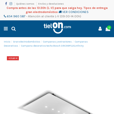
Quiénes somos
Envíos y devoluciones
Compra antes de las 13:30h (L-V) para que salga hoy. Tipos de entrega
gran electrodoméstico
VER CONDICIONES
654 960 587
-
Atención al cliente
L-V (09:00-14:00h)
0
Inicio
Gran electrodoméstico
Campanas y extractores
Campanas
Decorativas
Campana decorativa techo Bosch DRC99PS20,Infinity
-109,60 €