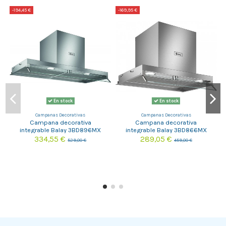
-194,45 €
-169,95 €
-
En stock
En stock
Campanas Decorativas
Campanas Decorativas
Campana decorativa
Campana decorativa
integrable Balay 3BD896MX
integrable Balay 3BD866MX
334,55 €
289,05 €
529,00 €
459,00 €