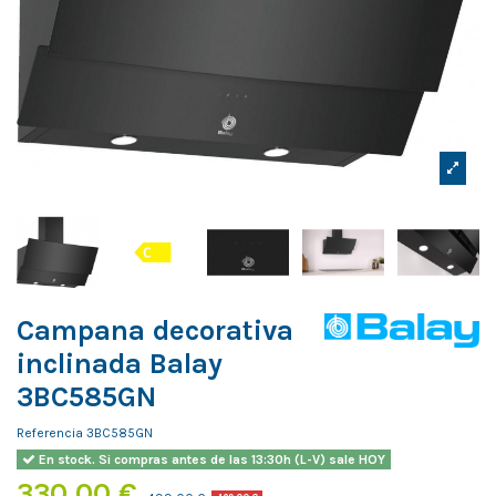
Campana decorativa
inclinada Balay
3BC585GN
Referencia
3BC585GN
En stock. Si compras antes de las 13:30h (L-V) sale HOY
330,00 €