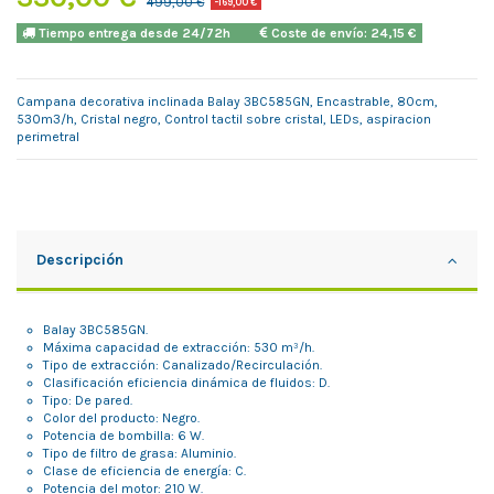
499,00 €
-169,00 €
Tiempo entrega desde 24/72h
Coste de envío: 24,15 €
Campana decorativa inclinada Balay 3BC585GN, Encastrable, 80cm,
530m3/h, Cristal negro, Control tactil sobre cristal, LEDs, aspiracion
perimetral
Descripción
Balay 3BC585GN.
Máxima capacidad de extracción: 530 m³/h.
Tipo de extracción: Canalizado/Recirculación.
Clasificación eficiencia dinámica de fluidos: D.
Tipo: De pared.
Color del producto: Negro.
Potencia de bombilla: 6 W.
Tipo de filtro de grasa: Aluminio.
Clase de eficiencia de energía: C.
Potencia del motor: 210 W.