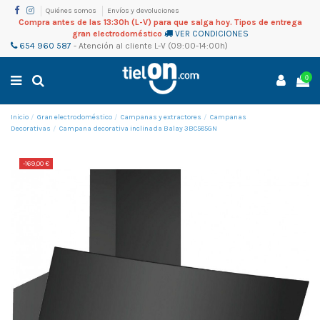
Quiénes somos
Envíos y devoluciones
Compra antes de las 13:30h (L-V) para que salga hoy. Tipos de entrega
gran electrodoméstico
VER CONDICIONES
654 960 587
-
Atención al cliente
L-V (09:00-14:00h)
0
Inicio
Gran electrodoméstico
Campanas y extractores
Campanas
Decorativas
Campana decorativa inclinada Balay 3BC585GN
-169,00 €