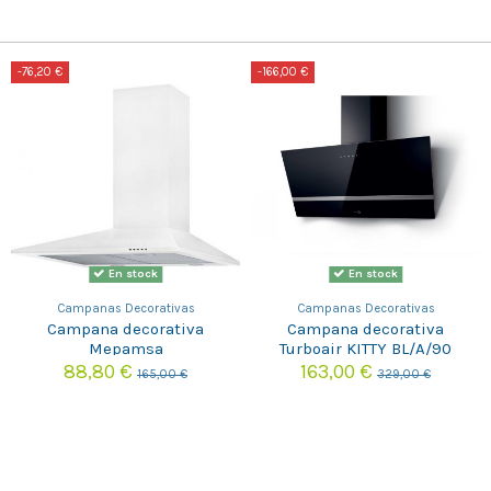
-76,20 €
-166,00 €
En stock
En stock
Campanas Decorativas
Campanas Decorativas
Campana decorativa
Campana decorativa
Mepamsa
Turboair KITTY BL/A/90
PIRAMIDEPLUS60BLANCA
88,80 €
163,00 €
165,00 €
329,00 €