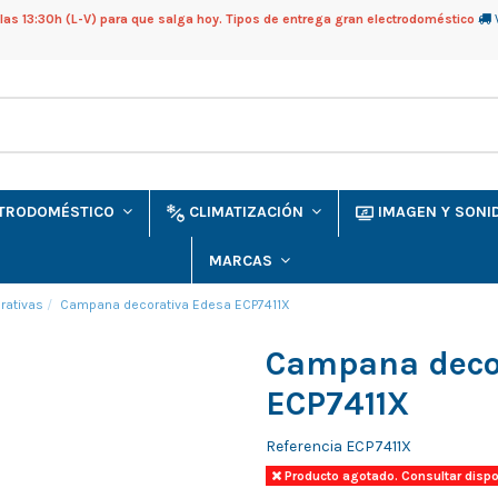
as 13:30h (L-V) para que salga hoy. Tipos de entrega gran electrodoméstico
CTRODOMÉSTICO
CLIMATIZACIÓN
IMAGEN Y SON
MARCAS
ativas
Campana decorativa Edesa ECP7411X
Campana deco
ECP7411X
Referencia
ECP7411X
Producto agotado. Consultar dispo