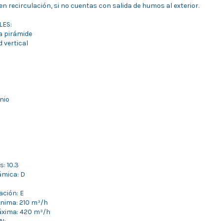
en recirculación, si no cuentas con salida de humos al exterior.
LES:
a pirámide
d vertical
inio
s: 10.3
námica: D
ación: E
mínima: 210 m³/h
máxima: 420 m³/h