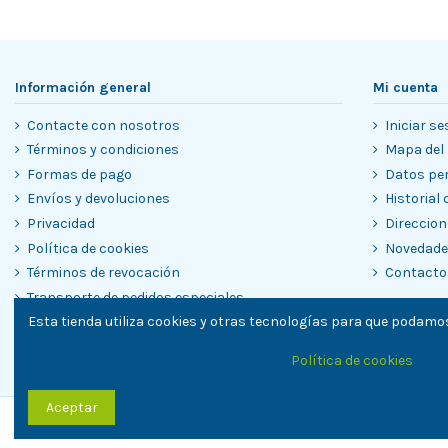
Información general
Mi cuenta
Contacte con nosotros
Iniciar se
Términos y condiciones
Mapa del 
Formas de pago
Datos pe
Envíos y devoluciones
Historial
Privacidad
Direccion
Política de cookies
Novedad
Términos de revocación
Contacto
Transporte de pedidos especiales
Esta tienda utiliza cookies y otras tecnologías para que podamos
Garantías
Blog
Política de cookies
Aceptar
TielON.com © 2023. Todos los derechos reservados