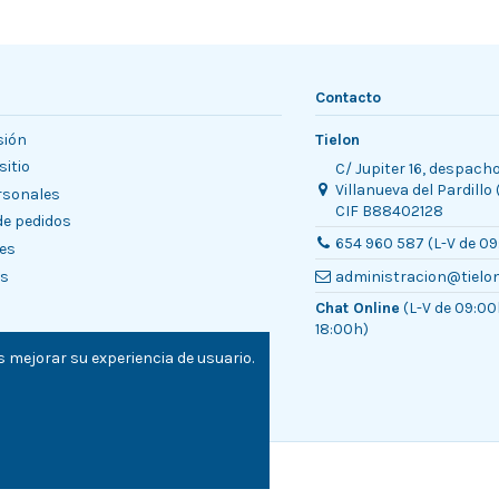
Contacto
sión
Tielon
sitio
C/ Jupiter 16, despach
Villanueva del Pardillo
rsonales
CIF B88402128
 de pedidos
654 960 587 (L-V de 09
es
es
administracion@tielo
Chat Online
(L-V de 09:00
18:00h)
 mejorar su experiencia de usuario.