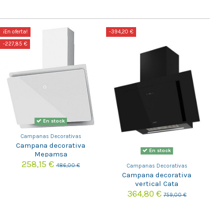
¡En oferta!
-394,20 €
-227,85 €
En stock
Campanas Decorativas
Campana decorativa
En stock
Mepamsa
LUNAPLUS90BLANCA
258,15 €
486,00 €
Campanas Decorativas
Campana decorativa
vertical Cata
THALASSAPRO900GBK
364,80 €
759,00 €