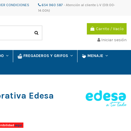
VER CONDICIONES
654 960 587
-
Atención al cliente
L-V (09:00-
14:00h)
Carrito
/
Vacío
Iniciar sesión
IDO
FREGADEROS Y GRIFOS
MENAJE
rativa Edesa
nibilidad
aqui