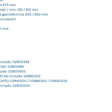
N:
 x 475 mm
x. / min.: 910 / 610 mm
e gas/eléctrica: 650 / 650 mm
circulación
125 mm
incluido: 02859394
(FCW): 02800918
cluido: 02800905
ATE) No incluido: 02862302
o (APD): 02841300 / 02866300 / 02840300
Incluido: 02832004