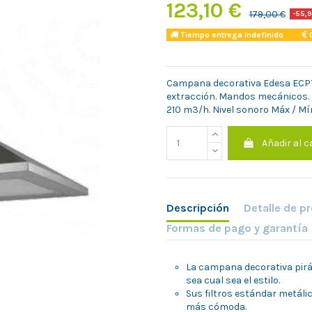
123,10 €
179,00 €
-55,9
Tiempo entrega indefinido
C
Campana decorativa Edesa ECP741
extracción. Mandos mecánicos. M
210 m3/h. Nivel sonoro Máx / Mín
Añadir al c
Descripción
Detalle de p
Formas de pago y garantía
La campana decorativa pirá
sea cual sea el estilo.
Sus filtros estándar metáli
más cómoda.