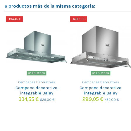
6 productos más de la misma categoría:
-194,45 €
-169,95 €
En stock
En stock
Campanas Decorativas
Campanas Decorativas
Campana decorativa
Campana decorativa
integrable Balay
integrable Balay
3BD896MX
3BD866MX
334,55 €
289,05 €
529,00 €
459,00 €