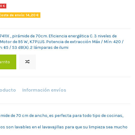
0 €
oste de envío: 14,20 €
1X , pirámide de 70cm. Eficiencia energética C. 3 niveles de
otor de 95 W, K7PLUS. Potencia de extracción Máx / Mín: 420 /
: 65 / 53 dB(A). 2 lámparas de ilumi
arrito
roducto
Información envíos
mide de 70 cm de ancho, es perfecta para todo tipo de cocinas,
cos son lavables en el lavavajillas para que su limpieza sea mucho