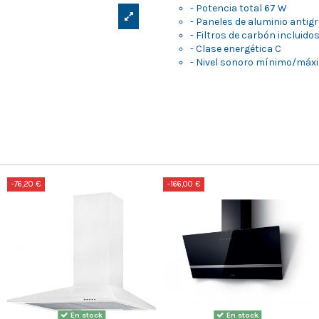
- Potencia total 67 W
- Paneles de aluminio antig
- Filtros de carbón incluido
- Clase energética C
- Nivel sonoro mínimo/máxi
-76,20 €
-166,00 €
En stock
En stock