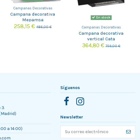
Campanas Decorativas
Campana decorativa
En stock
Mepamsa
LUNAPLUS90BLANCA
258,15 €
486,00 €
Campanas Decorativas
Campana decorativa
vertical Cata
THALASSAPRO900GBK
364,80 €
759,00 €
Síguenos
o 3
 (Madrid)
Newsletter
:00 a 14:00)
n.com