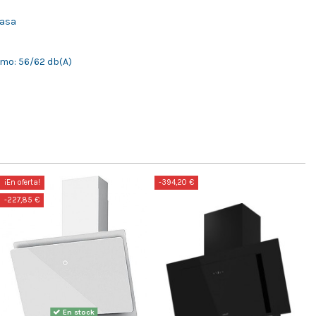
rasa
s
mo: 56/62 db(A)
¡En oferta!
-394,20 €
-227,85 €
En stock