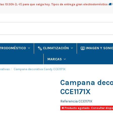
as 13:30h (L-V) para que salga hoy. Tipos de entrega gran electrodoméstico
CTRODOMÉSTICO
CLIMATIZACIÓN
IMAGEN Y SON
MARCAS
ativas
Campana decorativa Candy CCE1171X
Campana deco
CCE1171X
Referencia
CCE1171X
Producto agotado. Consultar dispo