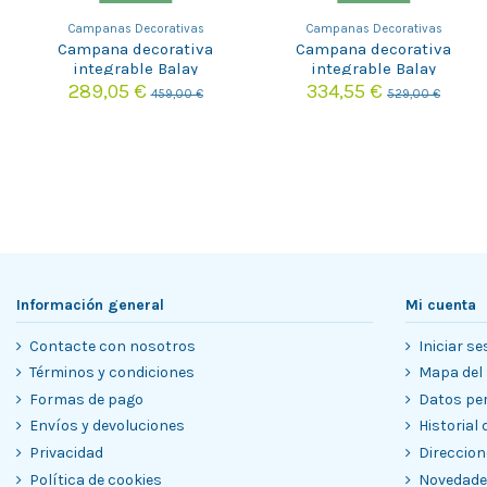
Campanas Decorativas
Campanas Decorativas
Campana decorativa
Campana decorativa
integrable Balay
integrable Balay
3BD866MX
3BD896MX
289,05 €
334,55 €
459,00 €
529,00 €
Información general
Mi cuenta
Contacte con nosotros
Iniciar se
Términos y condiciones
Mapa del 
Formas de pago
Datos pe
Envíos y devoluciones
Historial
Privacidad
Direccion
Política de cookies
Novedad