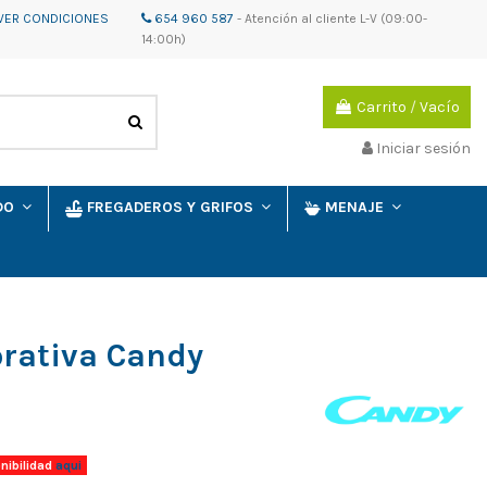
VER CONDICIONES
654 960 587
-
Atención al cliente
L-V (09:00-
14:00h)
Carrito
/
Vacío
Iniciar sesión
IDO
FREGADEROS Y GRIFOS
MENAJE
rativa Candy
nibilidad
aqui