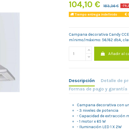
104,10 €
183,36 €
-79,
Tiempo entrega indefinido
C
Campana decorativa Candy CCE1
mínimo/máximo: 56/62 dbA, cla
Añadir al c
Descripción
Detalle de p
Formas de pago y garantía
Campana decorativa con un
- 3 niveles de potencia
- Capacidad de extracción
- 1 motor x 65 W
- Iluminación LED 1 X 2W