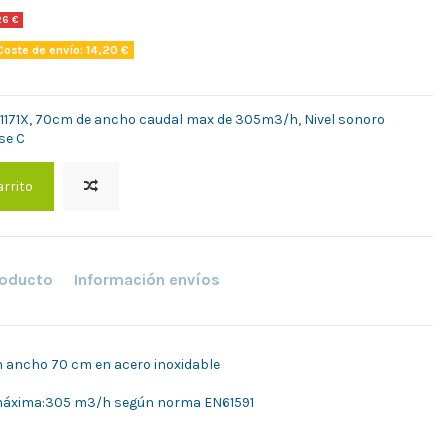
26 €
oste de envío: 14,20 €
171X, 70cm de ancho caudal max de 305m3/h, Nivel sonoro
se C
arrito
roducto
Información envíos
 ancho 70 cm en acero inoxidable
 máxima:305 m3/h según norma EN61591