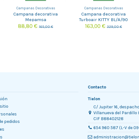
Campanas Decorativas
Campanas Decorativas
Campana decorativa
Campana decorativa
Mepamsa
Turboair KITTY BL/A/90
PIRAMIDEPLUS60BLANCA
88,80 €
163,00 €
165,00 €
329,00 €
Contacto
sión
Tielon
sitio
C/ Jupiter 16, despach
Villanueva del Pardillo
rsonales
CIF B88402128
 de pedidos
654 960 587 (L-V de 09
es
es
administracion@tielo