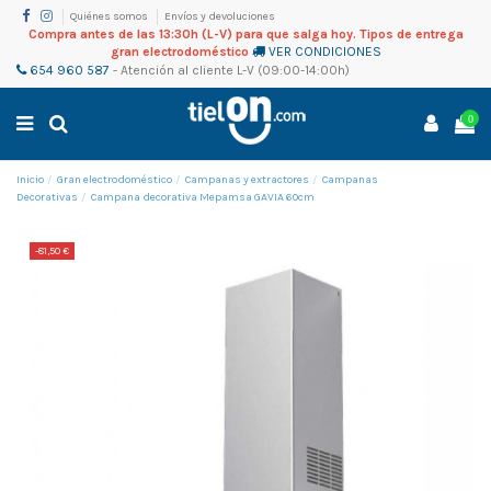
Quiénes somos
Envíos y devoluciones
Compra antes de las 13:30h (L-V) para que salga hoy. Tipos de entrega
gran electrodoméstico
VER CONDICIONES
654 960 587
-
Atención al cliente
L-V (09:00-14:00h)
0
Inicio
Gran electrodoméstico
Campanas y extractores
Campanas
Decorativas
Campana decorativa Mepamsa GAVIA 60cm
-81,50 €