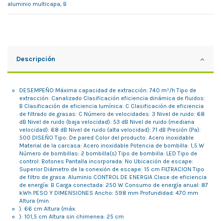
aluminio multicapa, B
Descripción
DESEMPEÑO Máxima capacidad de extracción: 740 m³/h Tipo de
extracción: Canalizado Clasificación eficiencia dinámica de fluidos:
B Clasificación de eficiencia lumínica: C Clasificación de eficiencia
de filtrado de grasas: C Número de velocidades: 3 Nivel de ruido: 68
dB Nivel de ruido (baja velocidad): 53 dB Nivel de ruido (mediana
velocidad): 68 dB Nivel de ruido (alta velocidad): 71 dB Presión (Pa):
500 DISEÑO Tipo: De pared Color del producto: Acero inoxidable
Material de la carcasa: Acero inoxidable Potencia de bombilla: 1,5 W
Número de bombillas: 2 bombilla(s) Tipo de bombilla: LED Tipo de
control: Botones Pantalla incorporada: No Ubicación de escape:
Superior Diámetro de la conexión de escape: 15 cm FILTRACION Tipo
de filtro de grasa: Aluminio CONTROL DE ENERGIA Clase de eficiencia
de energía: B Carga conectada: 250 W Consumo de energía anual: 87
kWh PESO Y DIMENSIONES Ancho: 598 mm Profundidad: 470 mm
Altura (min.
): 66 cm Altura (máx.
): 101,5 cm Altura sin chimenea: 25 cm