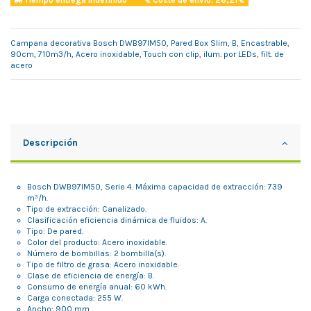
Tiempo entrega indefinido
Coste de envío: 26,21 €
Campana decorativa Bosch DWB97IM50, Pared Box Slim, B, Encastrable,
90cm, 710m3/h, Acero inoxidable, Touch con clip, ilum. por LEDs, filt. de
acero
Descripción
Bosch DWB97IM50, Serie 4. Máxima capacidad de extracción: 739
m³/h.
Tipo de extracción: Canalizado.
Clasificación eficiencia dinámica de fluidos: A.
Tipo: De pared.
Color del producto: Acero inoxidable.
Número de bombillas: 2 bombilla(s).
Tipo de filtro de grasa: Acero inoxidable.
Clase de eficiencia de energía: B.
Consumo de energía anual: 60 kWh.
Carga conectada: 255 W.
Ancho: 900 mm.