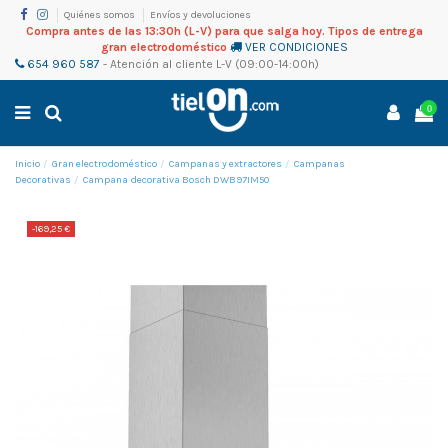
Quiénes somos
Envíos y devoluciones
Compra antes de las 13:30h (L-V) para que salga hoy. Tipos de entrega
gran electrodoméstico
VER CONDICIONES
654 960 587
-
Atención al cliente
L-V (09:00-14:00h)
0
Inicio
Gran electrodoméstico
Campanas y extractores
Campanas
Decorativas
Campana decorativa Bosch DWB97IM50
-169,25 €