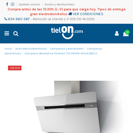
Quiénes somos
Envíos y devoluciones
Compra antes de las 13:30h (L-V) para que salga hoy. Tipos de entrega
gran electrodoméstico
VER CONDICIONES
654 960 587
-
Atención al cliente
L-V (09:00-14:00h)
0
Inicio
Gran electrodoméstico
Campanas y extractores
Campanas
Decorativas
Campana decorativa Turboair THUNDER WH/A/90/LX
-155,75 €