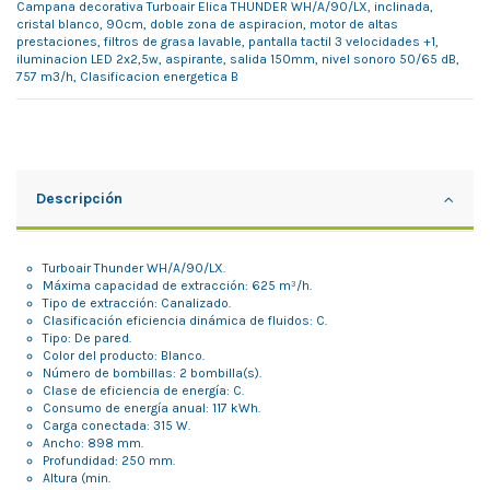
Campana decorativa Turboair Elica THUNDER WH/A/90/LX, inclinada,
cristal blanco, 90cm, doble zona de aspiracion, motor de altas
prestaciones, filtros de grasa lavable, pantalla tactil 3 velocidades +1,
iluminacion LED 2x2,5w, aspirante, salida 150mm, nivel sonoro 50/65 dB,
757 m3/h, Clasificacion energetica B
Descripción
Turboair Thunder WH/A/90/LX.
Máxima capacidad de extracción: 625 m³/h.
Tipo de extracción: Canalizado.
Clasificación eficiencia dinámica de fluidos: C.
Tipo: De pared.
Color del producto: Blanco.
Número de bombillas: 2 bombilla(s).
Clase de eficiencia de energía: C.
Consumo de energía anual: 117 kWh.
Carga conectada: 315 W.
Ancho: 898 mm.
Profundidad: 250 mm.
Altura (min.