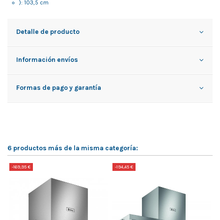
): 103,5 cm
Detalle de producto
Información envíos
Formas de pago y garantía
6 productos más de la misma categoría:
-169,95 €
-194,45 €
-