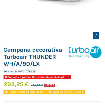
Campana decorativa
Turboair THUNDER
WH/A/90/LX
Referencia
PRF0107822B
Producto agotado. Consultar disponibilidad
aqui
293,25 €
449,00 €
-155,75 €
Tiempo entrega indefinido
Coste de envío: 28,06 €