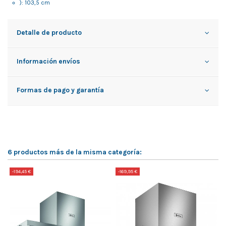
): 103,5 cm
Detalle de producto
Información envíos
Formas de pago y garantía
6 productos más de la misma categoría:
-194,45 €
-169,95 €
-