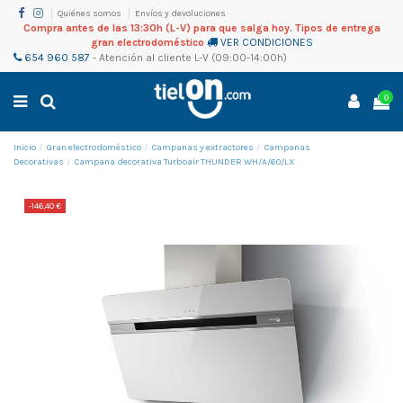
Quiénes somos
Envíos y devoluciones
Compra antes de las 13:30h (L-V) para que salga hoy. Tipos de entrega
gran electrodoméstico
VER CONDICIONES
654 960 587
-
Atención al cliente
L-V (09:00-14:00h)
0
Inicio
Gran electrodoméstico
Campanas y extractores
Campanas
Decorativas
Campana decorativa Turboair THUNDER WH/A/60/LX
-146,40 €