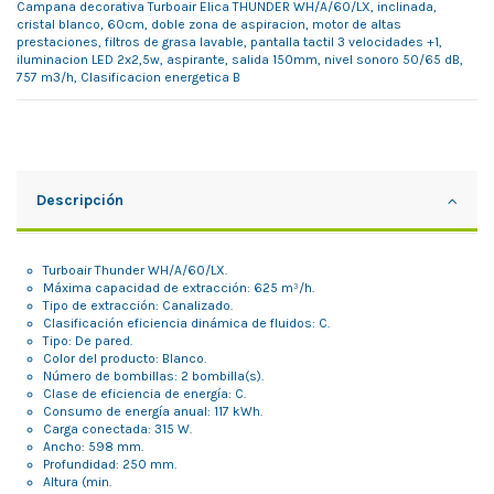
Campana decorativa Turboair Elica THUNDER WH/A/60/LX, inclinada,
cristal blanco, 60cm, doble zona de aspiracion, motor de altas
prestaciones, filtros de grasa lavable, pantalla tactil 3 velocidades +1,
iluminacion LED 2x2,5w, aspirante, salida 150mm, nivel sonoro 50/65 dB,
757 m3/h, Clasificacion energetica B
Descripción
Turboair Thunder WH/A/60/LX.
Máxima capacidad de extracción: 625 m³/h.
Tipo de extracción: Canalizado.
Clasificación eficiencia dinámica de fluidos: C.
Tipo: De pared.
Color del producto: Blanco.
Número de bombillas: 2 bombilla(s).
Clase de eficiencia de energía: C.
Consumo de energía anual: 117 kWh.
Carga conectada: 315 W.
Ancho: 598 mm.
Profundidad: 250 mm.
Altura (min.