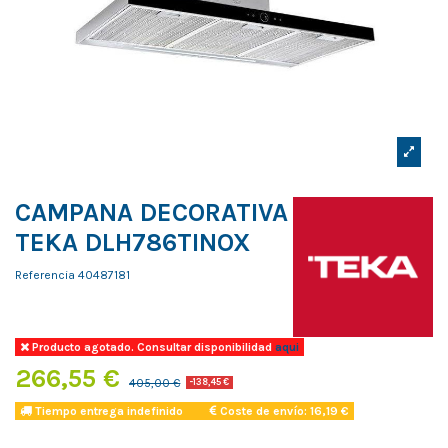
CAMPANA DECORATIVA
TEKA DLH786TINOX
Referencia
40487181
Producto agotado. Consultar disponibilidad
aqui
266,55 €
405,00 €
-138,45 €
Tiempo entrega indefinido
Coste de envío: 16,19 €