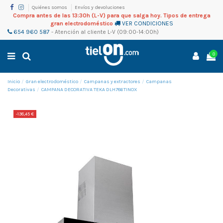
Quiénes somos
Envíos y devoluciones
Compra antes de las 13:30h (L-V) para que salga hoy. Tipos de entrega
gran electrodoméstico
VER CONDICIONES
654 960 587
-
Atención al cliente
L-V (09:00-14:00h)
0
Inicio
Gran electrodoméstico
Campanas y extractores
Campanas
Decorativas
CAMPANA DECORATIVA TEKA DLH786TINOX
-138,45 €