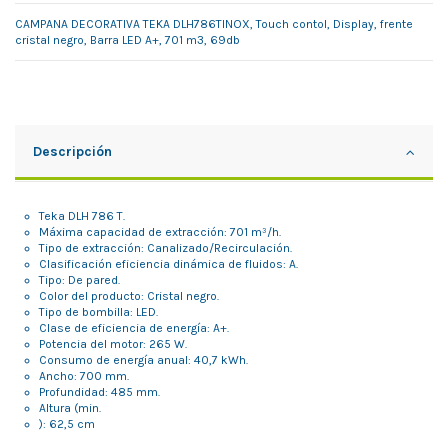
CAMPANA DECORATIVA TEKA DLH786TINOX, Touch contol, Display, frente
cristal negro, Barra LED A+, 701 m3, 69db
Descripción
Teka DLH 786 T.
Máxima capacidad de extracción: 701 m³/h.
Tipo de extracción: Canalizado/Recirculación.
Clasificación eficiencia dinámica de fluidos: A.
Tipo: De pared.
Color del producto: Cristal negro.
Tipo de bombilla: LED.
Clase de eficiencia de energía: A+.
Potencia del motor: 265 W.
Consumo de energía anual: 40,7 kWh.
Ancho: 700 mm.
Profundidad: 485 mm.
Altura (min.
): 62,5 cm