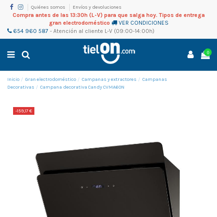
Quiénes somos
Envíos y devoluciones
Compra antes de las 13:30h (L-V) para que salga hoy. Tipos de entrega
gran electrodoméstico
VER CONDICIONES
654 960 587
-
Atención al cliente
L-V (09:00-14:00h)
0
Inicio
Gran electrodoméstico
Campanas y extractores
Campanas
Decorativas
Campana decorativa Candy CVMA60N
-159,17 €