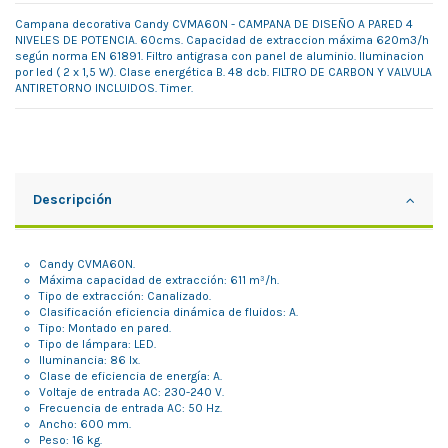
Campana decorativa Candy CVMA60N - CAMPANA DE DISEÑO A PARED 4
NIVELES DE POTENCIA. 60cms. Capacidad de extraccion máxima 620m3/h
según norma EN 61891. Filtro antigrasa con panel de aluminio. Iluminacion
por led ( 2 x 1,5 W). Clase energética B. 48 dcb. FILTRO DE CARBON Y VALVULA
ANTIRETORNO INCLUIDOS. Timer.
Descripción
Candy CVMA60N.
Máxima capacidad de extracción: 611 m³/h.
Tipo de extracción: Canalizado.
Clasificación eficiencia dinámica de fluidos: A.
Tipo: Montado en pared.
Tipo de lámpara: LED.
Iluminancia: 86 lx.
Clase de eficiencia de energía: A.
Voltaje de entrada AC: 230-240 V.
Frecuencia de entrada AC: 50 Hz.
Ancho: 600 mm.
Peso: 16 kg.