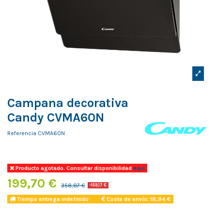
Campana decorativa
Candy CVMA60N
Referencia
CVMA60N
Producto agotado. Consultar disponibilidad
aqui
199,70 €
358,87 €
-159,17 €
Tiempo entrega indefinido
Coste de envío: 18,94 €