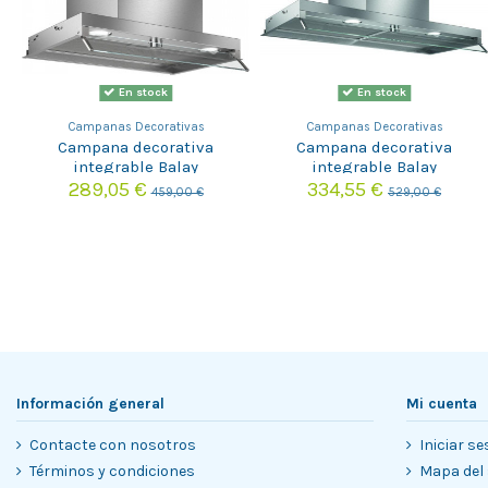
En stock
En stock
Campanas Decorativas
Campanas Decorativas
Campana decorativa
Campana decorativa
integrable Balay
integrable Balay
3BD866MX
3BD896MX
289,05 €
334,55 €
459,00 €
529,00 €
Información general
Mi cuenta
Contacte con nosotros
Iniciar se
Términos y condiciones
Mapa del 