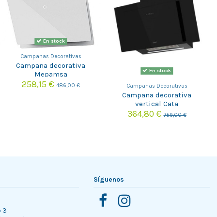
En stock
Campanas Decorativas
Campana decorativa
En stock
Mepamsa
LUNAPLUS90BLANCA
258,15 €
486,00 €
Campanas Decorativas
Campana decorativa
vertical Cata
THALASSAPRO900GBK
364,80 €
759,00 €
Síguenos
o 3