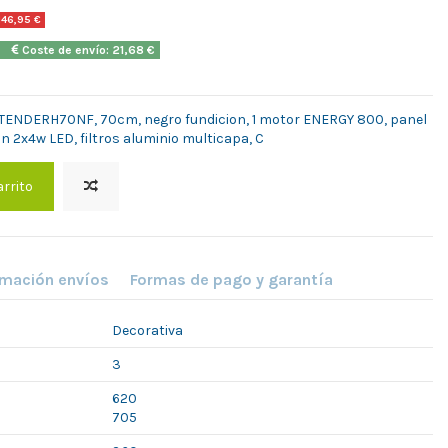
146,95 €
2h
Coste de envío: 21,68 €
ENDERH70NF, 70cm, negro fundicion, 1 motor ENERGY 800, panel
n 2x4w LED, filtros aluminio multicapa, C
arrito
rmación envíos
Formas de pago y garantía
Decorativa
3
620
705