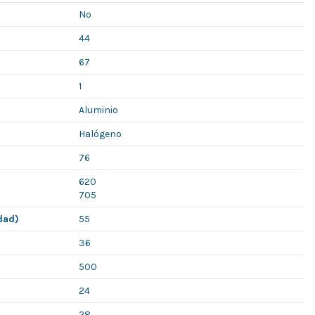
No
44
67
1
Aluminio
Halógeno
76
620
705
dad)
55
36
500
24
28