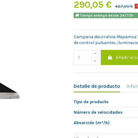
290,05 €
437,00 €
-
Tiempo entrega desde 24/7
Campana decorativa Mepamsa T
de control pulsantes, iluminacio
Añadir al c
Detalle de producto
Info
Tipo de producto
Número de velocidades
Absorción (m³/h)