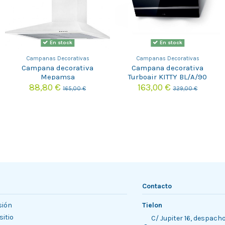
En stock
En stock
Campanas Decorativas
Campanas Decorativas
Campana decorativa
Campana decorativa
Mepamsa
Turboair KITTY BL/A/90
PIRAMIDEPLUS60BLANCA
88,80 €
163,00 €
165,00 €
329,00 €
Contacto
sión
Tielon
sitio
C/ Jupiter 16, despach