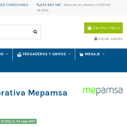
VER CONDICIONES
654 960 587
-
Atención al cliente
L-V (09:00-
14:00h)
Carrito
/
Vacío
Iniciar sesión
IDO
FREGADEROS Y GRIFOS
MENAJE
rativa Mepamsa
F
 13:30h (L-V) sale HOY