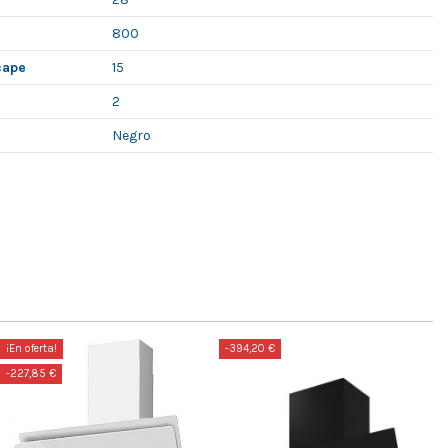
800
cape
15
2
Negro
¡En oferta!
-394,20 €
-227,85 €