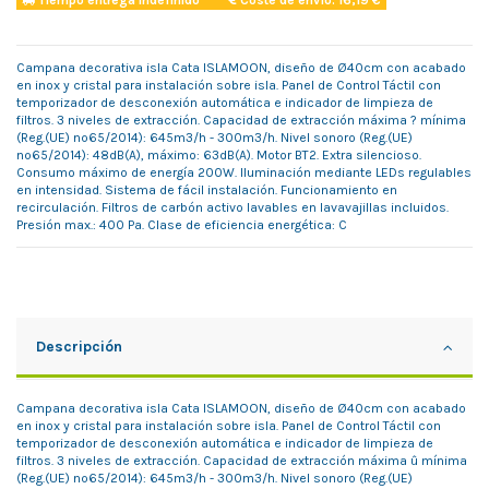
Tiempo entrega indefinido
Coste de envío: 16,19 €
Campana decorativa isla Cata ISLAMOON, diseño de Ø40cm con acabado
en inox y cristal para instalación sobre isla. Panel de Control Táctil con
temporizador de desconexión automática e indicador de limpieza de
filtros. 3 niveles de extracción. Capacidad de extracción máxima ? mínima
(Reg.(UE) nº65/2014): 645m3/h - 300m3/h. Nivel sonoro (Reg.(UE)
nº65/2014): 48dB(A), máximo: 63dB(A). Motor BT2. Extra silencioso.
Consumo máximo de energía 200W. Iluminación mediante LEDs regulables
en intensidad. Sistema de fácil instalación. Funcionamiento en
recirculación. Filtros de carbón activo lavables en lavavajillas incluidos.
Presión max.: 400 Pa. Clase de eficiencia energética: C
Descripción
Campana decorativa isla Cata ISLAMOON, diseño de Ø40cm con acabado
en inox y cristal para instalación sobre isla. Panel de Control Táctil con
temporizador de desconexión automática e indicador de limpieza de
filtros. 3 niveles de extracción. Capacidad de extracción máxima û mínima
(Reg.(UE) nº65/2014): 645m3/h - 300m3/h. Nivel sonoro (Reg.(UE)