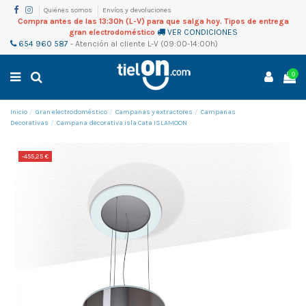
Quiénes somos
Envíos y devoluciones
Compra antes de las 13:30h (L-V) para que salga hoy. Tipos de entrega
gran electrodoméstico
VER CONDICIONES
654 960 587
-
Atención al cliente
L-V (09:00-14:00h)
0
Inicio
Gran electrodoméstico
Campanas y extractores
Campanas
Decorativas
Campana decorativa isla Cata ISLAMOON
-455,25 €