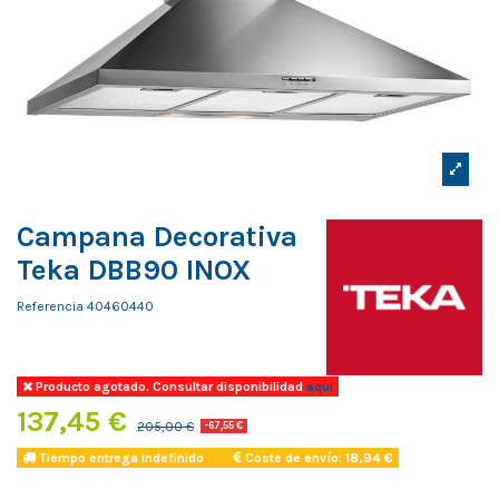
Campana Decorativa
Teka DBB90 INOX
Referencia
40460440
Producto agotado. Consultar disponibilidad
aqui
137,45 €
205,00 €
-67,55 €
Tiempo entrega indefinido
Coste de envío: 18,94 €