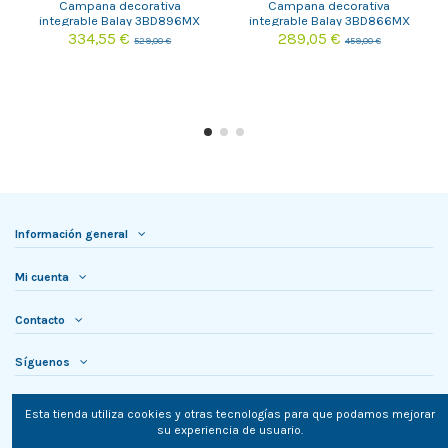
Campana decorativa
Campana decorativa
integrable Balay 3BD896MX
integrable Balay 3BD866MX
334,55 €
289,05 €
529,00 €
459,00 €
Información general
Mi cuenta
Contacto
Síguenos
Newsletter
Esta tienda utiliza cookies y otras tecnologías para que podamos mejorar
su experiencia de usuario.