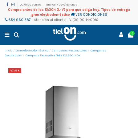
Quiénes somos
Envíos y devoluciones
Compra antes de las 13:30h (L-V) para que salga hoy. Tipos de entrega
gran electrodoméstico
VER CONDICIONES
654 960 587
-
Atención al cliente
L-V (09:00-14:00h)
0
Inicio
Gran electrodoméstico
Campanas y extractores
Campanas
Decorativas
Campana Decorativa Teka DBB90 INOX
-67,55 €