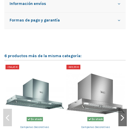
Información envíos
Formas de pago y garantía
6 productos más de la misma categoría:
-194,45 €
-169,95 €
-
En stock
En stock
Campanas Decorativas
Campanas Decorativas