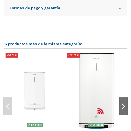
Formas de pago y garantía
6 productos más de la misma categoría:
-92,01 €
-92,97 €
-
En stock
En stock