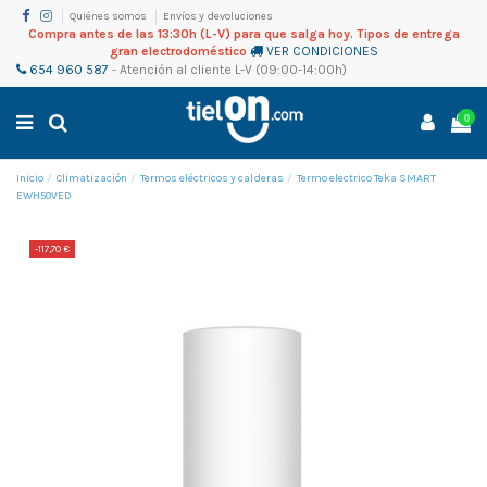
Quiénes somos
Envíos y devoluciones
Compra antes de las 13:30h (L-V) para que salga hoy. Tipos de entrega
gran electrodoméstico
VER CONDICIONES
654 960 587
-
Atención al cliente
L-V (09:00-14:00h)
0
Inicio
Climatización
Termos eléctricos y calderas
Termo electrico Teka SMART
EWH50VED
-117,70 €