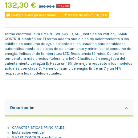
132,30 €
250,00 €
-117,70 €
Tiempo entrega indefinido
Coste de envío: 16,19 €
Termo electrico Teka SMART EWH50VED, 50L, instalacion vertical, SMART
CONTROL electrónico: El termo adapta sus ciclos de calentamiento a los
hábitos de consumo de agua caliente de los usuarios para establecer
automáticamente los ciclos de calentamiento y minimizar el consumo de
energía. Indicador de temperatura LED. Resistencia térmica. Control de
temperatura más preciso (tolerancia 1ºC). Clasificación energética del
calentamiento del agua B: Hasta un 16% de mejora respecto a los modelos
actuales con clase C. Menor consumo de enrgía: Entre un 7 y un 14%
respecto a los modelos actuales.
Descripción
CARACTERISTICAS PRINCIPALES:
Instalación vertical
SMART CONTROL electrónico