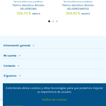
Termos eléctricos y calderas
Termos eléctricos y calderas
Termo electrico Ariston
Termo electrico Ariston
VELISPRO80
VELISPROWIFI50
306,70 €
309,90 €
398,71 €
402,87 €
Información general
Mi cuenta
Contacto
Síguenos
Newsletter
Esta tienda utiliza cookies y otras tecnologías para que podamos mejorar
su experiencia de usuario.
Política de cookies