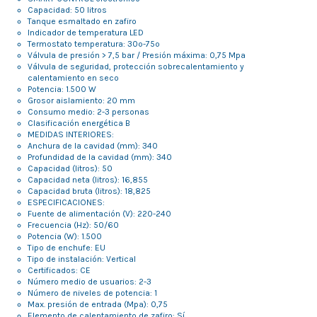
Capacidad: 50 litros
Tanque esmaltado en zafiro
Indicador de temperatura LED
Termostato temperatura: 30º-75º
Válvula de presión > 7,5 bar / Presión máxima: 0,75 Mpa
Válvula de seguridad, protección sobrecalentamiento y
calentamiento en seco
Potencia: 1.500 W
Grosor aislamiento: 20 mm
Consumo medio: 2-3 personas
Clasificación energética B
MEDIDAS INTERIORES:
Anchura de la cavidad (mm): 340
Profundidad de la cavidad (mm): 340
Capacidad (litros): 50
Capacidad neta (litros): 16,855
Capacidad bruta (litros): 18,825
ESPECIFICACIONES:
Fuente de alimentación (V): 220-240
Frecuencia (Hz): 50/60
Potencia (W): 1.500
Tipo de enchufe: EU
Tipo de instalación: Vertical
Certificados: CE
Número medio de usuarios: 2-3
Número de niveles de potencia: 1
Max. presión de entrada (Mpa): 0,75
Elemento de calentamiento de zafiro: Sí