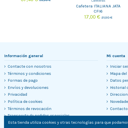
39,99 €
Cafeteras
Cafetera ITALIANA JATA
CFI6
17,00 €
21,50 €
Información general
Mi cuenta
Contacte con nosotros
Iniciar se
Términos y condiciones
Mapa del 
Formas de pago
Datos pe
Envíos y devoluciones
Historial
Privacidad
Direccion
Política de cookies
Novedad
Términos de revocación
Contacto
Transporte de pedidos especiales
Esta tienda utiliza cookies y otras tecnologías para que podamos
Garantías