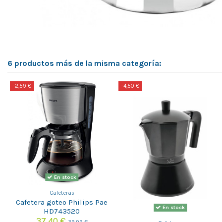
6 productos más de la misma categoría:
-2,59 €
-4,50 €
En stock
Cafeteras
Cafetera goteo Philips Pae
En stock
HD743520
37,40 €