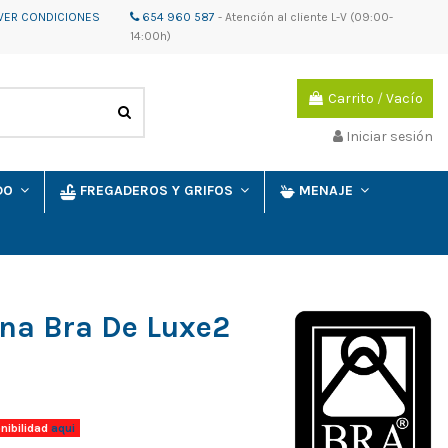
VER CONDICIONES
654 960 587
-
Atención al cliente
L-V (09:00-
14:00h)
Carrito
/
Vacío
Iniciar sesión
IDO
FREGADEROS Y GRIFOS
MENAJE
ana Bra De Luxe2
nibilidad
aqui