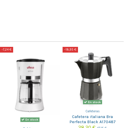
-7,24 €
-18,95 €
En stock
Cafeteras
Cafetera italiana Bra
En stock
Perfecta Black A170487
28,20 €