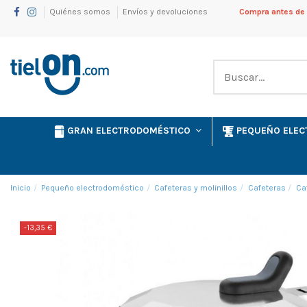
Quiénes somos
Envíos y devoluciones
Compra antes de l
GRAN ELECTRODOMÉSTICO
PEQUEÑO ELE
Inicio
Pequeño electrodoméstico
Cafeteras y molinillos
Cafeteras
Ca
-13,35 €