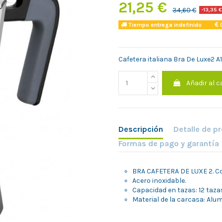
21,25 €
34,60 €
-13,35 €
Tiempo entrega indefinido
C
Cafetera italiana Bra De Luxe2 A
Añadir al c
Descripción
Detalle de p
Formas de pago y garantía
BRA CAFETERA DE LUXE 2. Col
Acero inoxidable.
Capacidad en tazas: 12 taza
Material de la carcasa: Alum