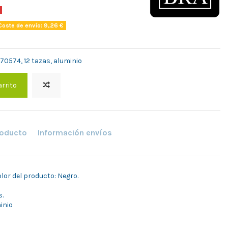
oste de envío: 9,26 €
170574, 12 tazas, aluminio
arrito
roducto
Información envíos
or del producto: Negro.
s.
inio