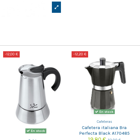
-12,00 €
-12,20 €
En stock
Cafeteras
Cafetera italiana Bra
En stock
Perfecta Black A170485
19,80 €