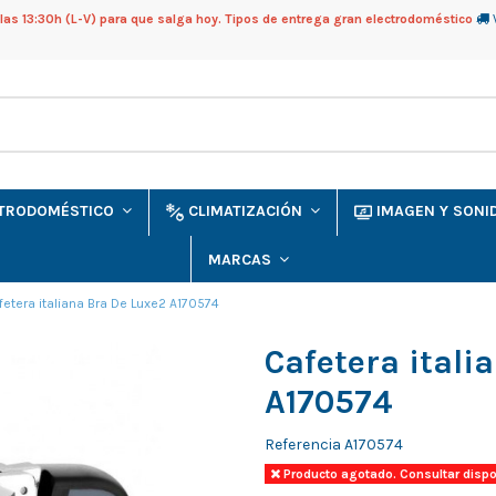
as 13:30h (L-V) para que salga hoy. Tipos de entrega gran electrodoméstico
CTRODOMÉSTICO
CLIMATIZACIÓN
IMAGEN Y SON
MARCAS
fetera italiana Bra De Luxe2 A170574
Cafetera itali
A170574
Referencia
A170574
Producto agotado. Consultar dispo