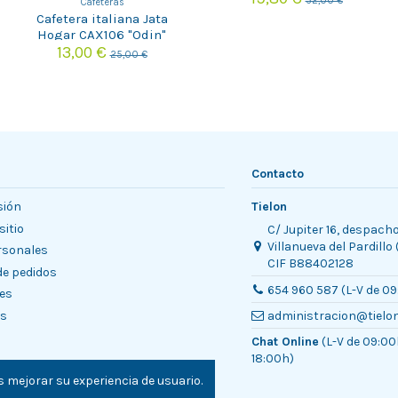
32,00 €
Cafeteras
Cafetera italiana Jata
Hogar CAX106 "Odin"
13,00 €
25,00 €
Contacto
sión
Tielon
sitio
C/ Jupiter 16, despach
Villanueva del Pardillo
rsonales
CIF B88402128
 de pedidos
654 960 587 (L-V de 09
es
es
administracion@tielo
Chat Online
(L-V de 09:00
18:00h)
 mejorar su experiencia de usuario.