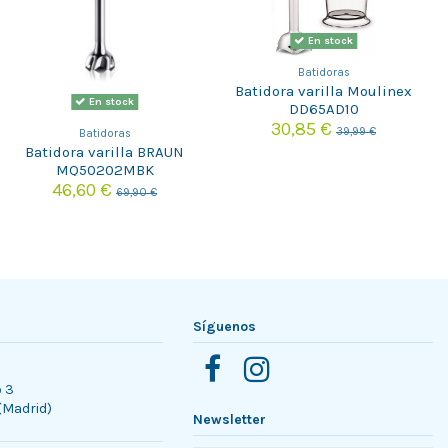
En stock
Batidoras
Batidora varilla Moulinex
En stock
DD65AD10
30,85 €
39,99 €
Batidoras
Batidora varilla BRAUN
MQ50202MBK
46,60 €
69,90 €
Síguenos
o 3
 (Madrid)
Newsletter