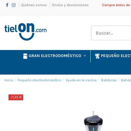
Quiénes somos
Envíos y devoluciones
Compra antes de l
GRAN ELECTRODOMÉSTICO
PEQUEÑO ELE
Inicio
Pequeño electrodoméstico
Ayuda en la cocina
Batidoras
Batido
-11,35 €