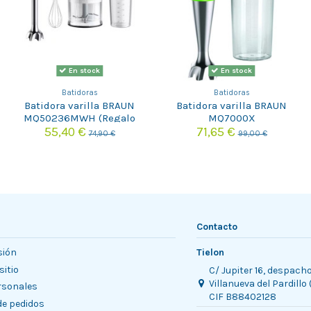
En stock
En stock
Batidoras
Batidoras
Batidora varilla BRAUN
Batidora varilla BRAUN
MQ50236MWH (Regalo
MQ7000X
aceite La Española) Tactica
55,40 €
71,65 €
74,90 €
99,00 €
Contacto
sión
Tielon
sitio
C/ Jupiter 16, despach
Villanueva del Pardillo
rsonales
CIF B88402128
 de pedidos