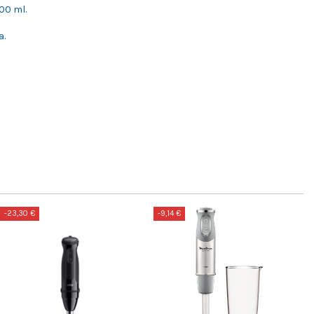
00 ml.
a.
-23,30 €
-9,14 €