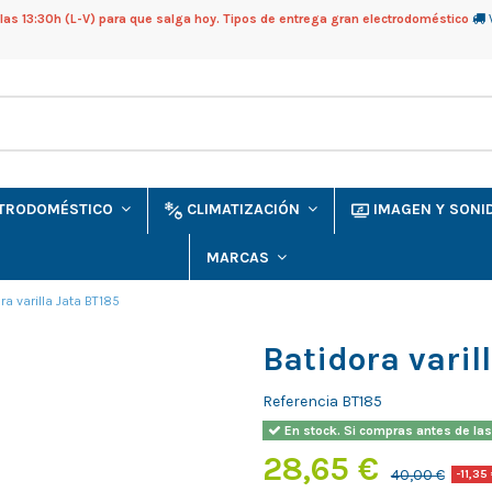
as 13:30h (L-V) para que salga hoy. Tipos de entrega gran electrodoméstico
CTRODOMÉSTICO
CLIMATIZACIÓN
IMAGEN Y SON
MARCAS
ra varilla Jata BT185
Batidora varil
Referencia
BT185
En stock. Si compras antes de las
28,65 €
40,00 €
-11,35