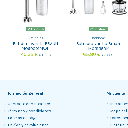
En stock
En stock
Batidoras
Batidoras
Batidora varilla BRAUN
Batidora varilla Braun
MQ50001MWH
MQ3135BK
40,35 €
65,80 €
54,90 €
69,99 €
Información general
Mi cuenta
Contacte con nosotros
Iniciar se
Términos y condiciones
Mapa del 
Formas de pago
Datos pe
Envíos y devoluciones
Historial