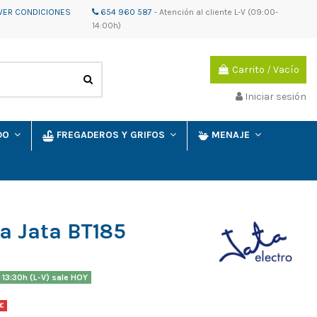
VER CONDICIONES
654 960 587
-
Atención al cliente
L-V (09:00-
14:00h)
Carrito
/
Vacío
Iniciar sesión
IDO
FREGADEROS Y GRIFOS
MENAJE
la Jata BT185
 13:30h (L-V) sale HOY
 €