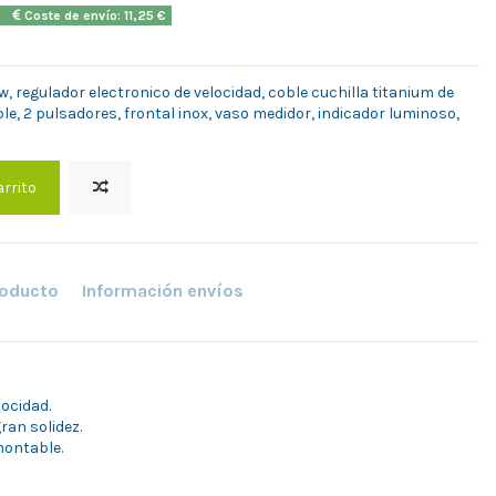
2h
Coste de envío: 11,25 €
w, regulador electronico de velocidad, coble cuchilla titanium de
le, 2 pulsadores, frontal inox, vaso medidor, indicador luminoso,
arrito
roducto
Información envíos
locidad.
ran solidez.
montable.