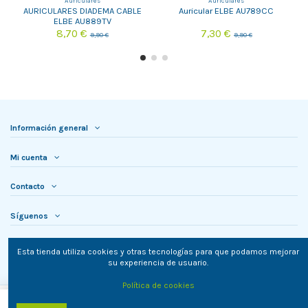
Auriculares
Auriculares
AURICULARES DIADEMA CABLE
Auricular ELBE AU789CC
ELBE AU889TV
8,70 €
7,30 €
9,90 €
9,90 €
Información general
Mi cuenta
Contacto
Síguenos
Newsletter
Esta tienda utiliza cookies y otras tecnologías para que podamos mejorar
su experiencia de usuario.
Política de cookies