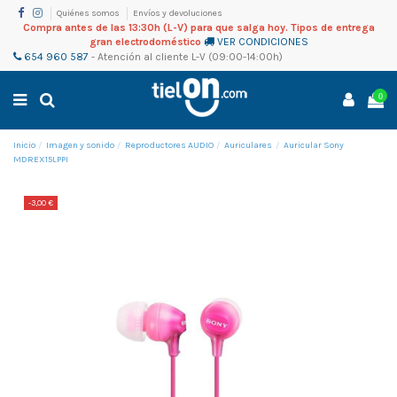
Quiénes somos
Envíos y devoluciones
Compra antes de las 13:30h (L-V) para que salga hoy. Tipos de entrega
gran electrodoméstico
VER CONDICIONES
654 960 587
-
Atención al cliente
L-V (09:00-14:00h)
0
Inicio
Imagen y sonido
Reproductores AUDIO
Auriculares
Auricular Sony
MDREX15LPPI
-3,00 €