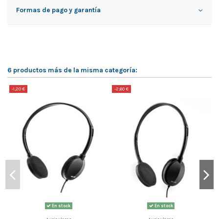
Formas de pago y garantía
6 productos más de la misma categoría:
-1,20 €
-2,60 €
-
En stock
En stock