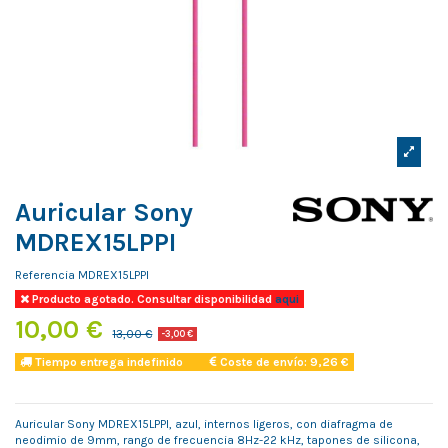
Auricular Sony
MDREX15LPPI
Referencia
MDREX15LPPI
Producto agotado. Consultar disponibilidad
aqui
10,00 €
13,00 €
-3,00 €
Tiempo entrega indefinido
Coste de envío: 9,26 €
Auricular Sony MDREX15LPPI, azul, internos ligeros, con diafragma de
neodimio de 9mm, rango de frecuencia 8Hz-22 kHz, tapones de silicona,