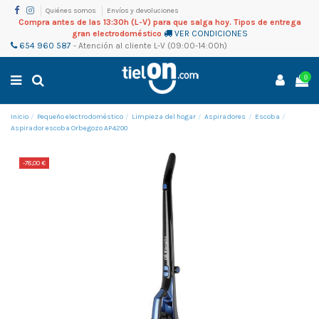
Quiénes somos
Envíos y devoluciones
Compra antes de las 13:30h (L-V) para que salga hoy. Tipos de entrega
gran electrodoméstico
VER CONDICIONES
654 960 587
-
Atención al cliente
L-V (09:00-14:00h)
0
Inicio
Pequeño electrodoméstico
Limpieza del hogar
Aspiradores
Escoba
Aspirador escoba Orbegozo AP4200
-78,00 €