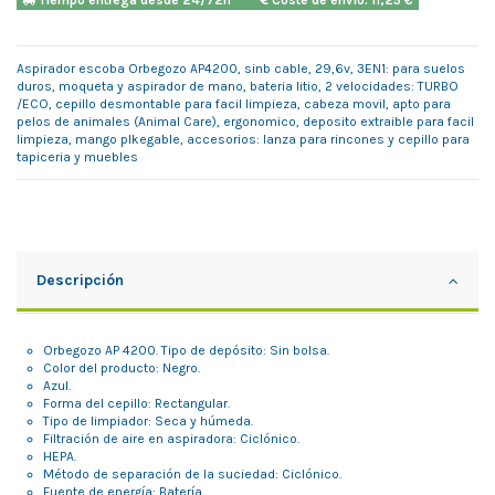
Tiempo entrega desde 24/72h
Coste de envío: 11,25 €
Aspirador escoba Orbegozo AP4200, sinb cable, 29,6v, 3EN1: para suelos
duros, moqueta y aspirador de mano, bateria litio, 2 velocidades: TURBO
/ECO, cepillo desmontable para facil limpieza, cabeza movil, apto para
pelos de animales (Animal Care), ergonomico, deposito extraible para facil
limpieza, mango plkegable, accesorios: lanza para rincones y cepillo para
tapiceria y muebles
Descripción
Orbegozo AP 4200. Tipo de depósito: Sin bolsa.
Color del producto: Negro.
Azul.
Forma del cepillo: Rectangular.
Tipo de limpiador: Seca y húmeda.
Filtración de aire en aspiradora: Ciclónico.
HEPA.
Método de separación de la suciedad: Ciclónico.
Fuente de energía: Batería.