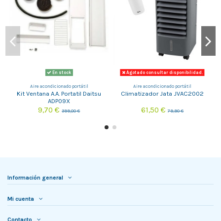
En stock
Agotado consultar disponibilidad.
Aire acondicionado portátil
Aire acondicionado portátil
Kit Ventana A.A. Portatil Daitsu
Climatizador Jata JVAC2002
ADP09X
9,70 €
61,50 €
399,00 €
79,90 €
Información general
Mi cuenta
Contacto