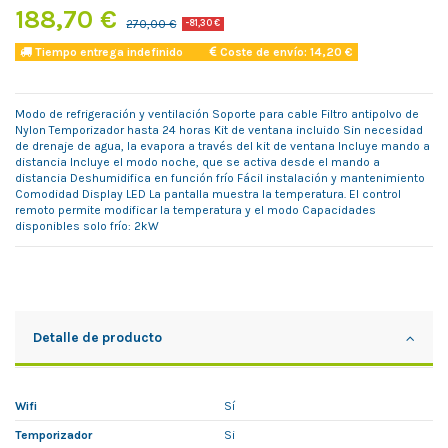
188,70 €
270,00 €
-81,30 €
Tiempo entrega indefinido
Coste de envío: 14,20 €
Modo de refrigeración y ventilación Soporte para cable Filtro antipolvo de
Nylon Temporizador hasta 24 horas Kit de ventana incluido Sin necesidad
de drenaje de agua, la evapora a través del kit de ventana Incluye mando a
distancia Incluye el modo noche, que se activa desde el mando a
distancia Deshumidifica en función frío Fácil instalación y mantenimiento
Comodidad Display LED La pantalla muestra la temperatura. El control
remoto permite modificar la temperatura y el modo Capacidades
disponibles solo frío: 2kW
Detalle de producto
Wifi
Sí
Temporizador
Si