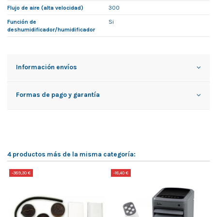
Flujo de aire (alta velocidad)
300
Función de
Si
deshumidificador/humidificador
Información envíos
Formas de pago y garantía
4 productos más de la misma categoría:
-389,30 €
-18,40 €
-