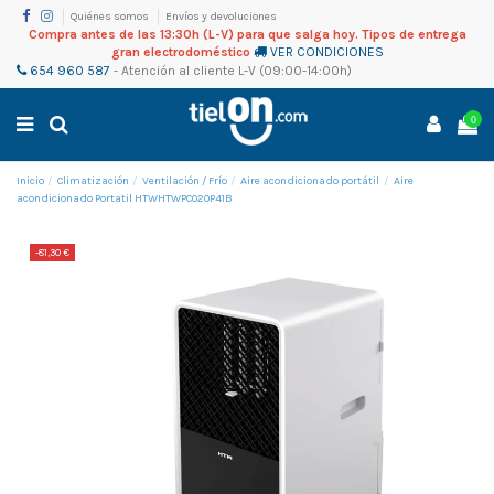
Quiénes somos
Envíos y devoluciones
Compra antes de las 13:30h (L-V) para que salga hoy. Tipos de entrega
gran electrodoméstico
VER CONDICIONES
654 960 587
-
Atención al cliente
L-V (09:00-14:00h)
0
Inicio
Climatización
Ventilación / Frío
Aire acondicionado portátil
Aire
acondicionado Portatil HTWHTWPC020P41B
-81,30 €