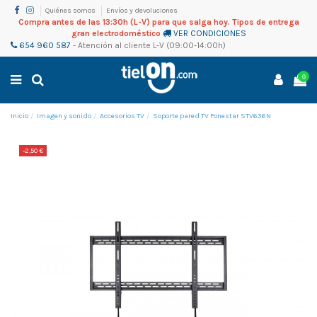
Quiénes somos
Envíos y devoluciones
Compra antes de las 13:30h (L-V) para que salga hoy. Tipos de entrega
gran electrodoméstico
VER CONDICIONES
654 960 587
-
Atención al cliente
L-V (09:00-14:00h)
0
Inicio
Imagen y sonido
Accesorios TV
Soporte pared TV Fonestar STV636N
-2,50 €