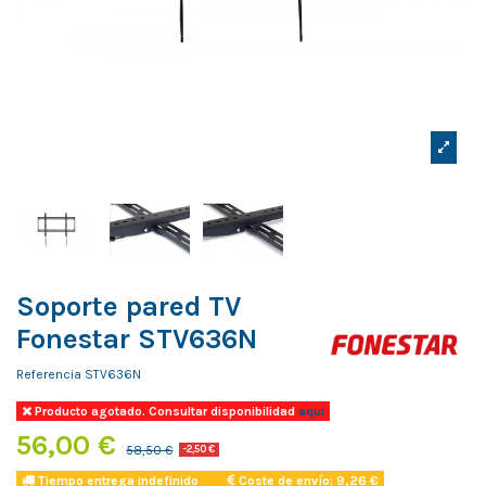
Soporte pared TV
Fonestar STV636N
Referencia
STV636N
Producto agotado. Consultar disponibilidad
aqui
56,00 €
58,50 €
-2,50 €
Tiempo entrega indefinido
Coste de envío: 9,26 €