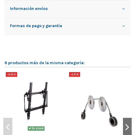
Información envíos
Formas de pago y garantía
6 productos más de la misma categoría:
-4,55 €
-4,70 €
-
En stock