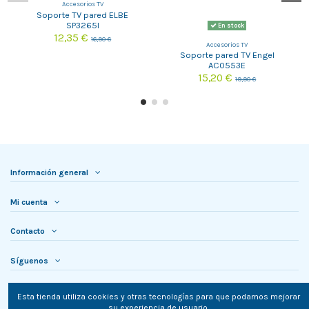
Accesorios TV
Soporte TV pared ELBE
SP3265I
En stock
12,35 €
16,90 €
Accesorios TV
Soporte pared TV Engel
AC0553E
15,20 €
19,90 €
Información general
Mi cuenta
Contacto
Síguenos
Newsletter
Esta tienda utiliza cookies y otras tecnologías para que podamos mejorar
su experiencia de usuario.