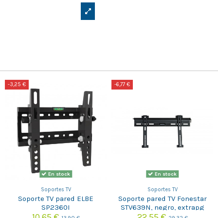
-3,25 €
-6,77 €
En stock
En stock
Soportes TV
Soportes TV
Soporte TV pared ELBE
Soporte pared TV Fonestar
SP2360I
STV639N, negro, extrapg
10,65 €
22,55 €