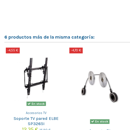
6 productos más de la misma categoría:
-4,55 €
-4,70 €
En stock
Accesorios TV
Soporte TV pared ELBE
En stock
SP3265I
12,35 €