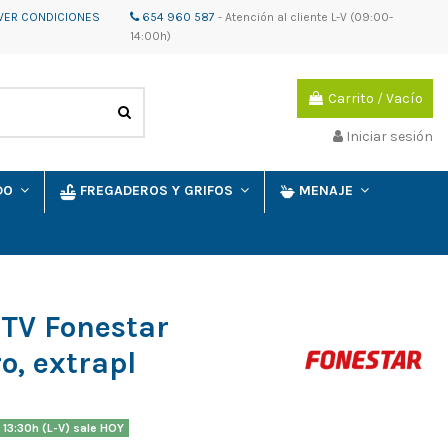
VER CONDICIONES
654 960 587
-
Atención al cliente
L-V (09:00-
14:00h)
Carrito
/
Vacío
Iniciar sesión
IDO
FREGADEROS Y GRIFOS
MENAJE
 TV Fonestar
o, extrapl
 13:30h (L-V) sale HOY