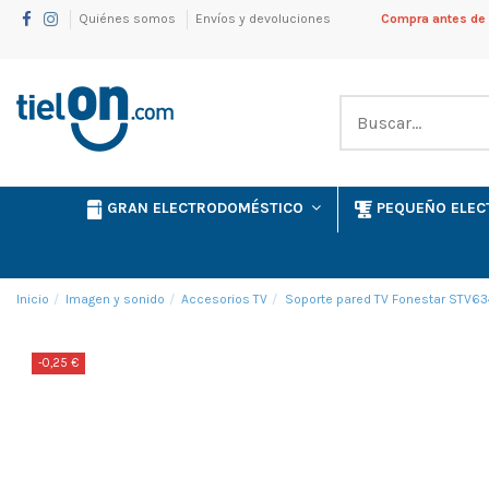
Quiénes somos
Envíos y devoluciones
Compra antes de l
GRAN ELECTRODOMÉSTICO
PEQUEÑO ELE
Inicio
Imagen y sonido
Accesorios TV
Soporte pared TV Fonestar STV634
-0,25 €