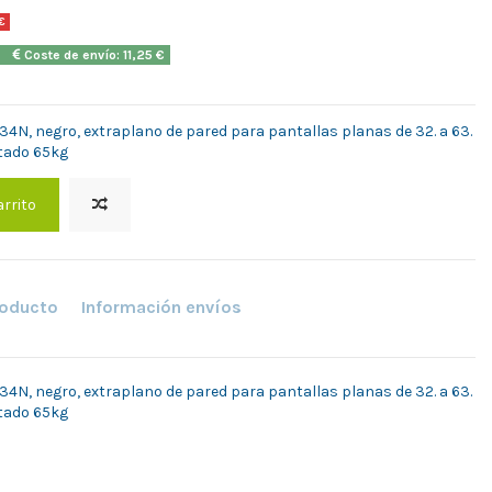
€
2h
Coste de envío: 11,25 €
4N, negro, extraplano de pared para pantallas planas de 32. a 63.
tado 65kg
arrito
roducto
Información envíos
4N, negro, extraplano de pared para pantallas planas de 32. a 63.
tado 65kg