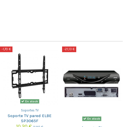
-1,70 €
-21,13 €
En stock
Soportes TV
Soporte TV pared ELBE
En stock
SP3065F
10,20 €