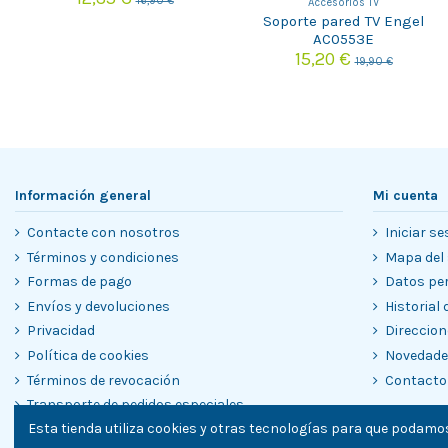
16,90 €
Accesorios TV
Soporte pared TV Engel
AC0553E
15,20 €
19,90 €
Información general
Mi cuenta
Contacte con nosotros
Iniciar se
Términos y condiciones
Mapa del 
Formas de pago
Datos pe
Envíos y devoluciones
Historial
Privacidad
Direccion
Política de cookies
Novedad
Términos de revocación
Contacto
Transporte de pedidos especiales
Esta tienda utiliza cookies y otras tecnologías para que podamos
Garantías