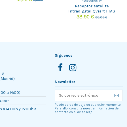
11,90 €
Accesorios TV
Receptor satelite
Intradigital Qviart FTAS
38,90 €
60,03 €
Síguenos
o 3
 (Madrid)
Newsletter
:00 a 14:00)
n.com
Puede darse de baja en cualquier momento.
h a 14:00h y 15:00h a
Para ello, consulte nuestra información de
contacto en el aviso legal.