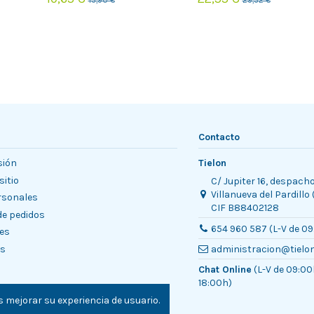
13,90 €
29,32 €
Contacto
sión
Tielon
sitio
C/ Jupiter 16, despach
Villanueva del Pardillo
rsonales
CIF B88402128
 de pedidos
654 960 587 (L-V de 09
es
es
administracion@tielo
Chat Online
(L-V de 09:00
18:00h)
 mejorar su experiencia de usuario.